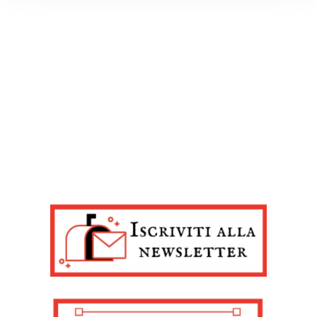
e imposta le tue preferenze nella
sezione dettagli
. Puoi
modificare o ritirare il tuo consenso in qualsiasi momento
dalla Dichiarazione sui cookie.
Noi e i nostri partner trattiamo i tuoi dati personali, ad
esempio il tuo indirizzo IP, utilizzando tecnologie quali i
cookie e/o altri strumenti di tracciamento, per
memorizzare e accedere alle informazioni sul tuo
dispositivo. Ciò è finalizzato a pubblicare annunci e
contenuti personalizzati, valutare pubblicità e contenuti,
analizzare gli utenti e sviluppare il prodotto. Puoi
scegliere chi utilizza i tuoi dati e per quali scopi.
Approfondisci come vengono elaborati i tuoi dati personali
e imposta le tue preferenze nella sezione dettagli. Puoi
modificare o revocare il tuo consenso in qualsiasi
momento dalla Dichiarazione sui cookie. Utilizziamo i
cookie tecnici e, previo consenso, anche cookie di
profilazione o altri strumenti di tracciamento, anche di
terze parti, per personalizzare contenuti ed annunci, per