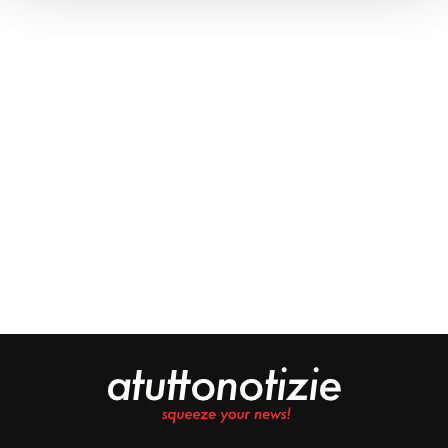
Approfondisci come vengono elaborati i tuoi dati personali
e imposta le tue preferenze nella
sezione dettagli
. Puoi
modificare o ritirare il tuo consenso in qualsiasi momento
dalla Dichiarazione sui cookie.
Noi e i nostri partner trattiamo i tuoi dati personali, ad
esempio il tuo indirizzo IP, utilizzando tecnologie quali i
cookie e/o altri strumenti di tracciamento, per
memorizzare e accedere alle informazioni sul tuo
dispositivo. Ciò è finalizzato a pubblicare annunci e
contenuti personalizzati, valutare pubblicità e contenuti,
analizzare gli utenti e sviluppare il prodotto. Puoi
scegliere chi utilizza i tuoi dati e per quali scopi.
Approfondisci come vengono elaborati i tuoi dati personali
e imposta le tue preferenze nella sezione dettagli. Puoi
modificare o revocare il tuo consenso in qualsiasi
momento dalla Dichiarazione sui cookie. Utilizziamo i
cookie tecnici e, previo consenso, anche cookie di
profilazione o altri strumenti di tracciamento, anche di