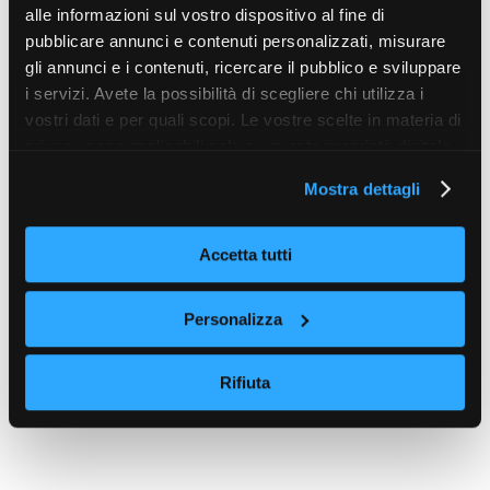
alle informazioni sul vostro dispositivo al fine di
pubblicare annunci e contenuti personalizzati, misurare
gli annunci e i contenuti, ricercare il pubblico e sviluppare
i servizi. Avete la possibilità di scegliere chi utilizza i
vostri dati e per quali scopi. Le vostre scelte in materia di
privacy sono applicabili solo su questa proprietà digitale
in cui avete effettuato le vostre scelte. È possibile
Mostra dettagli
modificare o revocare il proprio consenso in qualsiasi
momento dalla Dichiarazione sui cookie o facendo clic
sull'icona di attivazione della privacy.
Accetta tutti
Con il tuo consenso, vorremmo anche:
Personalizza
raccogliere informazioni sulla tua posizione
geografica, con un'approssimazione di qualche
Rifiuta
metro,
Identificare il tuo dispositivo, scansionandolo
attivamente alla ricerca di caratteristiche specifiche
(impronte digitali).