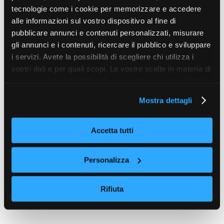
tecnologie come i cookie per memorizzare e accedere
alle informazioni sul vostro dispositivo al fine di
pubblicare annunci e contenuti personalizzati, misurare
gli annunci e i contenuti, ricercare il pubblico e sviluppare
i servizi. Avete la possibilità di scegliere chi utilizza i
vostri dati e per quali scopi. Le vostre scelte in materia di
privacy sono applicabili solo su questa proprietà digitale
in cui avete effettuato le vostre scelte. È possibile
Mostra dettagli
modificare o revocare il proprio consenso in qualsiasi
momento dalla Dichiarazione sui cookie o facendo clic
sull'icona di attivazione della privacy.
Accetta tutti
Con il tuo consenso, vorremmo anche:
Personalizza
raccogliere informazioni sulla tua posizione
geografica, con un'approssimazione di qualche
Rifiuta
metro,
Identificare il tuo dispositivo, scansionandolo
attivamente alla ricerca di caratteristiche specifiche