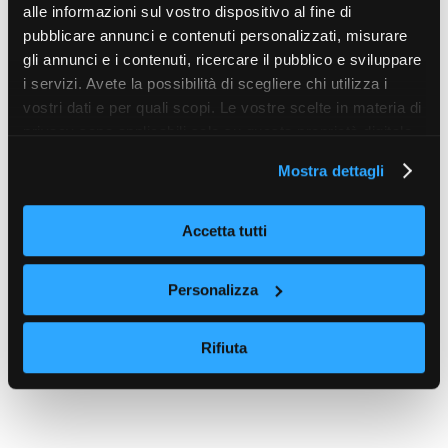
alle informazioni sul vostro dispositivo al fine di
pubblicare annunci e contenuti personalizzati, misurare
gli annunci e i contenuti, ricercare il pubblico e sviluppare
i servizi. Avete la possibilità di scegliere chi utilizza i
vostri dati e per quali scopi. Le vostre scelte in materia di
privacy sono applicabili solo su questa proprietà digitale
in cui avete effettuato le vostre scelte. È possibile
Mostra dettagli
modificare o revocare il proprio consenso in qualsiasi
momento dalla Dichiarazione sui cookie o facendo clic
sull'icona di attivazione della privacy.
Accetta tutti
Con il tuo consenso, vorremmo anche:
Personalizza
raccogliere informazioni sulla tua posizione
geografica, con un'approssimazione di qualche
Rifiuta
metro,
Identificare il tuo dispositivo, scansionandolo
attivamente alla ricerca di caratteristiche specifiche
(impronte digitali).