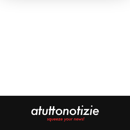
Approfondisci come vengono elaborati i tuoi dati personali
e imposta le tue preferenze nella
sezione dettagli
. Puoi
modificare o ritirare il tuo consenso in qualsiasi momento
dalla Dichiarazione sui cookie.
Noi e i nostri partner trattiamo i tuoi dati personali, ad
esempio il tuo indirizzo IP, utilizzando tecnologie quali i
cookie e/o altri strumenti di tracciamento, per
memorizzare e accedere alle informazioni sul tuo
dispositivo. Ciò è finalizzato a pubblicare annunci e
contenuti personalizzati, valutare pubblicità e contenuti,
analizzare gli utenti e sviluppare il prodotto. Puoi
scegliere chi utilizza i tuoi dati e per quali scopi.
Approfondisci come vengono elaborati i tuoi dati personali
e imposta le tue preferenze nella sezione dettagli. Puoi
modificare o revocare il tuo consenso in qualsiasi
momento dalla Dichiarazione sui cookie. Utilizziamo i
cookie tecnici e, previo consenso, anche cookie di
profilazione o altri strumenti di tracciamento, anche di