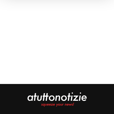
Approfondisci come vengono elaborati i tuoi dati personali
e imposta le tue preferenze nella
sezione dettagli
. Puoi
modificare o ritirare il tuo consenso in qualsiasi momento
dalla Dichiarazione sui cookie.
Noi e i nostri partner trattiamo i tuoi dati personali, ad
esempio il tuo indirizzo IP, utilizzando tecnologie quali i
cookie e/o altri strumenti di tracciamento, per
memorizzare e accedere alle informazioni sul tuo
dispositivo. Ciò è finalizzato a pubblicare annunci e
contenuti personalizzati, valutare pubblicità e contenuti,
analizzare gli utenti e sviluppare il prodotto. Puoi
scegliere chi utilizza i tuoi dati e per quali scopi.
Approfondisci come vengono elaborati i tuoi dati personali
e imposta le tue preferenze nella sezione dettagli. Puoi
modificare o revocare il tuo consenso in qualsiasi
momento dalla Dichiarazione sui cookie. Utilizziamo i
cookie tecnici e, previo consenso, anche cookie di
profilazione o altri strumenti di tracciamento, anche di