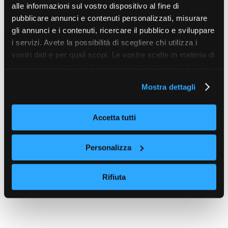
alle informazioni sul vostro dispositivo al fine di
pubblicare annunci e contenuti personalizzati, misurare
gli annunci e i contenuti, ricercare il pubblico e sviluppare
i servizi. Avete la possibilità di scegliere chi utilizza i
vostri dati e per quali scopi. Le vostre scelte in materia di
privacy sono applicabili solo su questa proprietà digitale
in cui avete effettuato le vostre scelte. È possibile
Mostra dettagli
modificare o revocare il proprio consenso in qualsiasi
momento dalla Dichiarazione sui cookie o facendo clic
sull'icona di attivazione della privacy.
Accetta tutti
Con il tuo consenso, vorremmo anche:
Personalizza
raccogliere informazioni sulla tua posizione
geografica, con un'approssimazione di qualche
Rifiuta
metro,
Identificare il tuo dispositivo, scansionandolo
attivamente alla ricerca di caratteristiche specifiche
(impronte digitali).