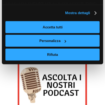
privacy sono applicabili solo su questa proprietà digitale
in cui avete effettuato le vostre scelte. È possibile
Mostra dettagli
modificare o revocare il proprio consenso in qualsiasi
momento dalla Dichiarazione sui cookie o facendo clic
sull'icona di attivazione della privacy.
Accetta tutti
Con il tuo consenso, vorremmo anche:
Personalizza
raccogliere informazioni sulla tua posizione
geografica, con un'approssimazione di qualche
Rifiuta
metro,
Identificare il tuo dispositivo, scansionandolo
attivamente alla ricerca di caratteristiche specifiche
(impronte digitali).
Approfondisci come vengono elaborati i tuoi dati personali
e imposta le tue preferenze nella
sezione dettagli
. Puoi
modificare o ritirare il tuo consenso in qualsiasi momento
dalla Dichiarazione sui cookie.