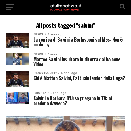
All posts tagged "salvini"
NEWS
6 anni ago
La replica di Salvini a Berlusconi sul Mes: Non è
un derby
NEWS
6 anni ago
Matteo Salvini insultato in diretta dal balcone –
Video
INDOVINA CHI?
6 anni ago
Chi è Matteo Salvini, l’attuale leader della Lega?
GOSSIP
6 anni ago
Salvini e Barbara D’Urso pregano in TV: ci
credono davvero?