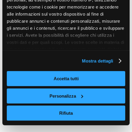
tecnologie come i cookie per memorizzare e accedere
alle informazioni sul vostro dispositivo al fine di
pubblicare annunci e contenuti personalizzati, misurare
gli annunci e i contenuti, ricercare il pubblico e sviluppare
ANIMALI
6 anni ago
i servizi. Avete la possibilità di scegliere chi utilizza i
Tartaro sui denti del cane: come
vostri dati e per quali scopi. Le vostre scelte in materia di
risolvere il problema
privacy sono applicabili solo su questa proprietà digitale
in cui avete effettuato le vostre scelte. È possibile
Mostra dettagli
modificare o revocare il proprio consenso in qualsiasi
MORE POSTS
momento dalla Dichiarazione sui cookie o facendo clic
sull'icona di attivazione della privacy.
Accetta tutti
Con il tuo consenso, vorremmo anche:
Personalizza
raccogliere informazioni sulla tua posizione
geografica, con un'approssimazione di qualche
Rifiuta
metro,
Identificare il tuo dispositivo, scansionandolo
attivamente alla ricerca di caratteristiche specifiche