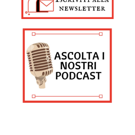
profilazione o altri strumenti di tracciamento, anche di
terze parti, per personalizzare contenuti ed annunci, per
fornire funzionalità dei social media e per analizzare il
nostro traffico, come meglio indicato nella
Cookie Policy
. Chiudendo questo banner tramite l’apposito comando
“X” continuerai la navigazione del sito in assenza di
cookie o altri strumenti di tracciamento diversi da quelli
tecnici.