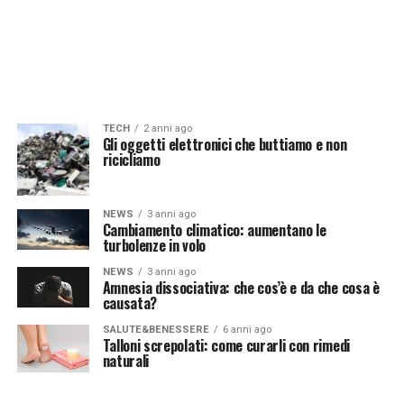
TECH
2 anni ago
Gli oggetti elettronici che buttiamo e non
ricicliamo
NEWS
3 anni ago
Cambiamento climatico: aumentano le
turbolenze in volo
NEWS
3 anni ago
Amnesia dissociativa: che cos’è e da che cosa è
causata?
SALUTE&BENESSERE
6 anni ago
Talloni screpolati: come curarli con rimedi
naturali