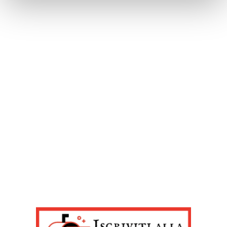
(impronte digitali).
Approfondisci come vengono elaborati i tuoi dati personali
e imposta le tue preferenze nella
sezione dettagli
. Puoi
modificare o ritirare il tuo consenso in qualsiasi momento
dalla Dichiarazione sui cookie.
Noi e i nostri partner trattiamo i tuoi dati personali, ad
esempio il tuo indirizzo IP, utilizzando tecnologie quali i
cookie e/o altri strumenti di tracciamento, per
memorizzare e accedere alle informazioni sul tuo
dispositivo. Ciò è finalizzato a pubblicare annunci e
contenuti personalizzati, valutare pubblicità e contenuti,
analizzare gli utenti e sviluppare il prodotto. Puoi
scegliere chi utilizza i tuoi dati e per quali scopi.
Approfondisci come vengono elaborati i tuoi dati personali
e imposta le tue preferenze nella sezione dettagli. Puoi
modificare o revocare il tuo consenso in qualsiasi
momento dalla Dichiarazione sui cookie. Utilizziamo i
cookie tecnici e, previo consenso, anche cookie di