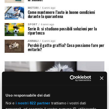
MOTORI
6 anni ago
Come mantenere l’auto in buone condizioni
durante la quarantena
SPORT
6 anni ago
Serie A: si studiano possibili soluzioni per la
ripartenza
ANIMALI
6 anni ago
Perchè il gatto graffia? Cosa possiamo fare per
evitarlo?
Uso responsabile dei dati
Noi e
i nostri 822 partner
trattiamo i vostri dati
personali, ad esempio il vostro numero IP, utilizzando