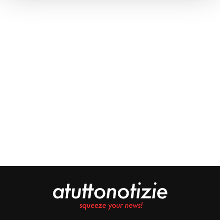
Approfondisci come vengono elaborati i tuoi dati personali
e imposta le tue preferenze nella
sezione dettagli
. Puoi
modificare o ritirare il tuo consenso in qualsiasi momento
dalla Dichiarazione sui cookie.
Noi e i nostri partner trattiamo i tuoi dati personali, ad
esempio il tuo indirizzo IP, utilizzando tecnologie quali i
cookie e/o altri strumenti di tracciamento, per
memorizzare e accedere alle informazioni sul tuo
dispositivo. Ciò è finalizzato a pubblicare annunci e
contenuti personalizzati, valutare pubblicità e contenuti,
analizzare gli utenti e sviluppare il prodotto. Puoi
scegliere chi utilizza i tuoi dati e per quali scopi.
Approfondisci come vengono elaborati i tuoi dati personali
e imposta le tue preferenze nella sezione dettagli. Puoi
modificare o revocare il tuo consenso in qualsiasi
momento dalla Dichiarazione sui cookie. Utilizziamo i
cookie tecnici e, previo consenso, anche cookie di
profilazione o altri strumenti di tracciamento, anche di