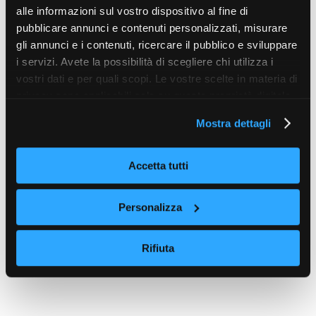
alle informazioni sul vostro dispositivo al fine di
pubblicare annunci e contenuti personalizzati, misurare
gli annunci e i contenuti, ricercare il pubblico e sviluppare
i servizi. Avete la possibilità di scegliere chi utilizza i
vostri dati e per quali scopi. Le vostre scelte in materia di
privacy sono applicabili solo su questa proprietà digitale
in cui avete effettuato le vostre scelte. È possibile
Mostra dettagli
modificare o revocare il proprio consenso in qualsiasi
momento dalla Dichiarazione sui cookie o facendo clic
sull'icona di attivazione della privacy.
Accetta tutti
Con il tuo consenso, vorremmo anche:
Personalizza
raccogliere informazioni sulla tua posizione
geografica, con un'approssimazione di qualche
Rifiuta
metro,
Identificare il tuo dispositivo, scansionandolo
attivamente alla ricerca di caratteristiche specifiche
(impronte digitali).