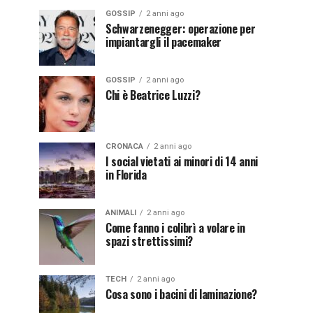
GOSSIP
2 anni ago
Schwarzenegger: operazione per
impiantargli il pacemaker
GOSSIP
2 anni ago
Chi è Beatrice Luzzi?
CRONACA
2 anni ago
I social vietati ai minori di 14 anni
in Florida
ANIMALI
2 anni ago
Come fanno i colibrì a volare in
spazi strettissimi?
TECH
2 anni ago
Cosa sono i bacini di laminazione?