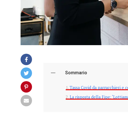
Sommario
Tassa Covid da parrucchieri e c
La risposta della Fipe: ‘Lottia