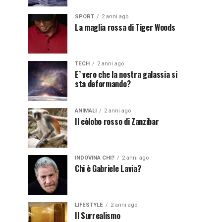
SPORT
2 anni ago
La maglia rossa di Tiger Woods
TECH
2 anni ago
E’ vero che la nostra galassia si
sta deformando?
ANIMALI
2 anni ago
Il còlobo rosso di Zanzibar
INDOVINA CHI?
2 anni ago
Chi è Gabriele Lavia?
LIFESTYLE
2 anni ago
Il Surrealismo