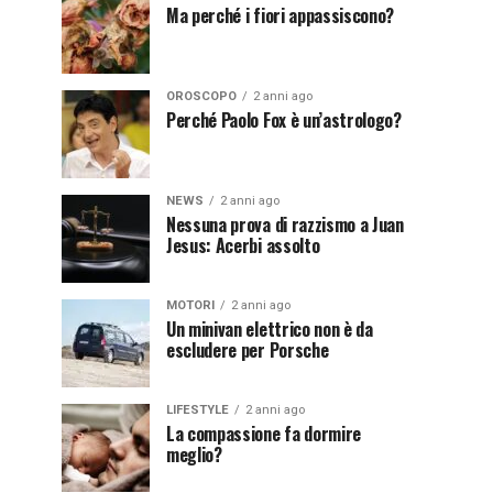
Ma perché i fiori appassiscono?
OROSCOPO
2 anni ago
Perché Paolo Fox è un’astrologo?
NEWS
2 anni ago
Nessuna prova di razzismo a Juan
Jesus: Acerbi assolto
MOTORI
2 anni ago
Un minivan elettrico non è da
escludere per Porsche
LIFESTYLE
2 anni ago
La compassione fa dormire
meglio?