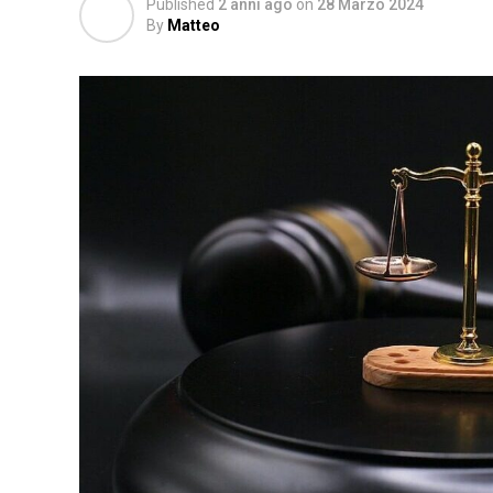
Published
2 anni ago
on
28 Marzo 2024
By
Matteo