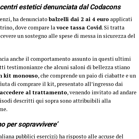
 centri estetici denunciata dal Codacons
ienzi, ha denunciato
balzelli dai 2 ai 4 euro
applicati
ntrino, dove compare la
voce tassa Covid
. Si tratta
ricevere un sostegno alle spese di messa in sicurezza del
ncia anche il comportamento assunto in questi ultimi
fatti testimonianze che alcuni saloni di bellezza stiano
n kit monouso
, che comprende un paio di ciabatte e un
fiuta di comprare il kit, presentato all’ingresso dai
accedere al trattamento
, venendo invitato ad andare
isodi descritti qui sopra sono attribuibili alla
me.
mo per sopravvivere’
liana pubblici esercizi) ha risposto alle accuse del