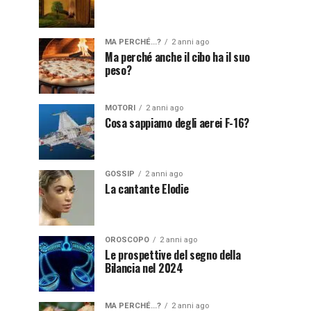
MA PERCHÉ...?
2 anni ago
Ma perché anche il cibo ha il suo
peso?
MOTORI
2 anni ago
Cosa sappiamo degli aerei F-16?
GOSSIP
2 anni ago
La cantante Elodie
OROSCOPO
2 anni ago
Le prospettive del segno della
Bilancia nel 2024
MA PERCHÉ...?
2 anni ago