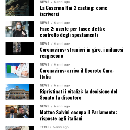
NEWS
6 anni ago
La Caserma Rai 2 casting: come
iscriversi
NEWS
6 anni ago
Fase 2: uscite per fasce d’età e
controllo degli spostamenti
NEWS
6 anni ago
Coronavirus: stranieri in giro, i milanesi
reagiscono
NEWS
6 anni ago
Coronavirus: arriva il Decreto Cura-
Italia
NEWS
6 anni ago
Ripristinati i vitalizi: la decisione del
Senato fa discutere
NEWS
6 anni ago
Matteo Salvini occupa il Parlamento:
risposte agli italiani
TECH
6 anni ago