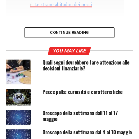
Le strane abitudini dei pesci
CONTINUE READING
I pesci non hanno
YOU MAY LIKE
un’esistenza noiosa come
Quali segni dovrebbero fare attenzione alle
decisioni finanziarie?
tutti pensiamo. Ci sono
infatti diverse curiosità da
Pesce palla: curiosità e caratteristiche
sapere su questi animali
acquatici.
Oroscopo della settimana dall’11 al 17
maggio
Molti pensano che i pesci conducano un’esistenza
noiosa, nuotano tutto il giorno e non fanno nient’altro.
Oroscopo della settimana dal 4 al 10 maggio
Non c’è niente di più sbagliato. L’uomo ha ancora molti