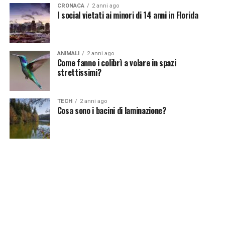
[fonte immagine: https://pixabay.com/it/photos/gru-
CRONACA
2 anni ago
incoronata-grigia-uccelli-gru-540657/]
I social vietati ai minori di 14 anni in Florida
ANIMALI
2 anni ago
Continua a leggere su atuttonotizie.it
Come fanno i colibrì a volare in spazi
strettissimi?
Vuoi essere sempre aggiornato e ricevere le principali
notizie del giorno?
Iscriviti alla nostra Newsletter
TECH
2 anni ago
Cosa sono i bacini di laminazione?