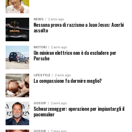
ancora evidente oggi. Il programma continua ad
appassionare il pubblico dopo più di due decenni dalla
sua prima messa in onda.
NEWS
2 anni ago
Nessuna prova di razzismo a Juan Jesus: Acerbi
assolto
[fonte immagine: https://pixabay.com/it/photos/isola-
MOTORI
2 anni ago
vacanza-caraibico-palme-2482200/]
Un minivan elettrico non è da escludere per
Porsche
Continua a leggere su atuttonotizie.it
LIFESTYLE
2 anni ago
La compassione fa dormire meglio?
Vuoi essere sempre aggiornato e ricevere le principali
notizie del giorno?
Iscriviti alla nostra Newsletter
GOSSIP
2 anni ago
Schwarzenegger: operazione per impiantargli il
pacemaker
GOSSIP
2 anni ago