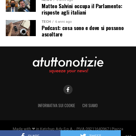
Matteo Salvini occupa il Parlamento:
risposte agli italiani
TECH
6 anni ago
Podcast: cosa sono e dove si possono
ascoltare
INFORMATIVA SUI COOKIE
CHI SIAMO
Made with ❤ in Ketchup Adv S.p.A. - PIVA.09211640967 | Piazza
Borromeo 14, 20123 Milano