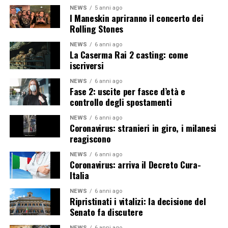
NEWS
5 anni ago
I Maneskin apriranno il concerto dei
Rolling Stones
NEWS
6 anni ago
La Caserma Rai 2 casting: come
iscriversi
NEWS
6 anni ago
Fase 2: uscite per fasce d’età e
controllo degli spostamenti
NEWS
6 anni ago
Coronavirus: stranieri in giro, i milanesi
reagiscono
NEWS
6 anni ago
Coronavirus: arriva il Decreto Cura-
Italia
NEWS
6 anni ago
Ripristinati i vitalizi: la decisione del
Senato fa discutere
NEWS
6 anni ago