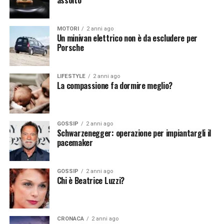
[fonte immagine: https://pixabay.com/it/photos/isola-
MOTORI
2 anni ago
vacanza-caraibico-palme-2482200/]
Un minivan elettrico non è da escludere per
Porsche
Continua a leggere su atuttonotizie.it
LIFESTYLE
2 anni ago
La compassione fa dormire meglio?
Vuoi essere sempre aggiornato e ricevere le principali
notizie del giorno?
Iscriviti alla nostra Newsletter
GOSSIP
2 anni ago
Schwarzenegger: operazione per impiantargli il
pacemaker
GOSSIP
2 anni ago
Chi è Beatrice Luzzi?
CRONACA
2 anni ago