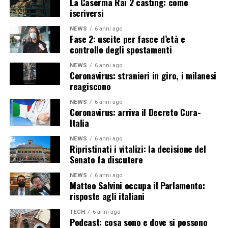
La Caserma Rai 2 casting: come
iscriversi
NEWS
6 anni ago
Fase 2: uscite per fasce d’età e
controllo degli spostamenti
NEWS
6 anni ago
Coronavirus: stranieri in giro, i milanesi
reagiscono
NEWS
6 anni ago
Coronavirus: arriva il Decreto Cura-
Italia
NEWS
6 anni ago
Ripristinati i vitalizi: la decisione del
Senato fa discutere
NEWS
6 anni ago
Matteo Salvini occupa il Parlamento:
risposte agli italiani
TECH
6 anni ago
Podcast: cosa sono e dove si possono