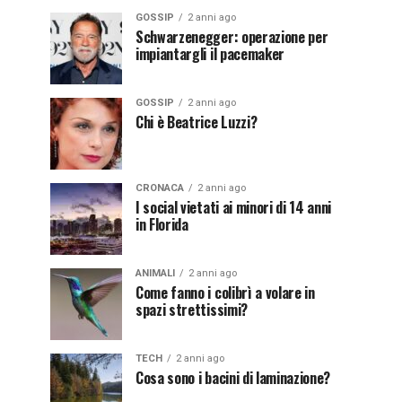
GOSSIP
2 anni ago
Schwarzenegger: operazione per
impiantargli il pacemaker
GOSSIP
2 anni ago
Chi è Beatrice Luzzi?
CRONACA
2 anni ago
I social vietati ai minori di 14 anni
in Florida
ANIMALI
2 anni ago
Come fanno i colibrì a volare in
spazi strettissimi?
TECH
2 anni ago
Cosa sono i bacini di laminazione?