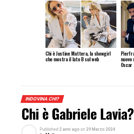
Chi è Justine Mattera, la showgirl
Pierfr
che mostra il lato B sul web
nuovo 
Oscar
INDOVINA CHI?
Chi è Gabriele Lavia?
Published
2 anni ago
on
29 Marzo 2024