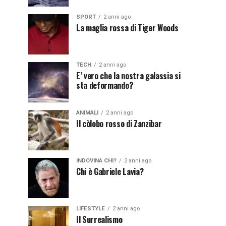
SPORT
2 anni ago
La maglia rossa di Tiger Woods
TECH
2 anni ago
E’ vero che la nostra galassia si
sta deformando?
ANIMALI
2 anni ago
Il còlobo rosso di Zanzibar
INDOVINA CHI?
2 anni ago
Chi è Gabriele Lavia?
LIFESTYLE
2 anni ago
Il Surrealismo