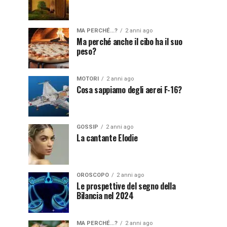
MA PERCHÉ...?
2 anni ago
Ma perché anche il cibo ha il suo
peso?
MOTORI
2 anni ago
Cosa sappiamo degli aerei F-16?
GOSSIP
2 anni ago
La cantante Elodie
OROSCOPO
2 anni ago
Le prospettive del segno della
Bilancia nel 2024
MA PERCHÉ...?
2 anni ago