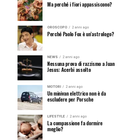
Ma perché i fiori appassiscono?
OROSCOPO
2 anni ago
Perché Paolo Fox è un’astrologo?
NEWS
2 anni ago
Nessuna prova di razzismo a Juan
Jesus: Acerbi assolto
MOTORI
2 anni ago
Un minivan elettrico non è da
escludere per Porsche
LIFESTYLE
2 anni ago
La compassione fa dormire
meglio?