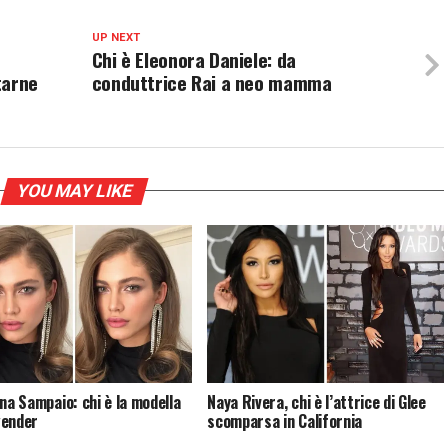
UP NEXT
Chi è Eleonora Daniele: da
tarne
conduttrice Rai a neo mamma
YOU MAY LIKE
ina Sampaio: chi è la modella
Naya Rivera, chi è l’attrice di Glee
gender
scomparsa in California