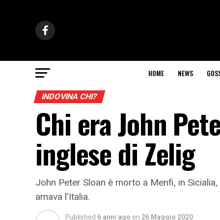
HOME
NEWS
GOS
INDOVINA CHI?
Chi era John Pete
inglese di Zelig
John Peter Sloan è morto a Menfi, in Sicialia,
amava l’Italia.
Published
6 anni ago
on
26 Maggio 2020