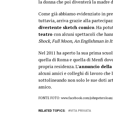
la donna che poi diventerà la madre di
Come già abbiamo evidenziato in prec
tuttavia, arriva grazie alla partecip
divertente sketch comico
. Ha potu
teatro
con alcuni spettacoli che han
Shock, Full Moon, An Englishman in It
Nel 2011 ha aperto la sua prima scuol
quella di Roma e quella di Menfi dove 
propria residenza. L’
annuncio della
alcuni amici e colleghi di lavoro ch
sottolineando non solo le sue doti ar
amico.
FONTE FOTO: www.facebook.com/johnpetersloan/
RELATED TOPICS:
VITA PRIVATA