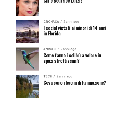
Chi è Beatrice Luzzi?
CRONACA
2 anni ago
I social vietati ai minori di 14 anni
in Florida
ANIMALI
2 anni ago
Come fanno i colibrì a volare in
spazi strettissimi?
TECH
2 anni ago
Cosa sono i bacini di laminazione?