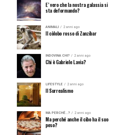
E’ vero che la nostra galassia si
sta deformando?
ANIMALI
2 anni ago
Il còlobo rosso di Zanzibar
INDOVINA CHI?
2 anni ago
Chi è Gabriele Lavia?
LIFESTYLE
2 anni ago
Il Surrealismo
MA PERCHÉ...?
2 anni ago
Ma perché anche il cibo ha il suo
peso?