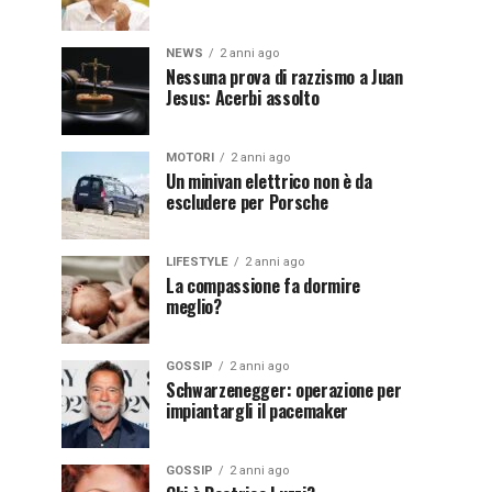
NEWS
2 anni ago
Nessuna prova di razzismo a Juan
Jesus: Acerbi assolto
MOTORI
2 anni ago
Un minivan elettrico non è da
escludere per Porsche
LIFESTYLE
2 anni ago
La compassione fa dormire
meglio?
GOSSIP
2 anni ago
Schwarzenegger: operazione per
impiantargli il pacemaker
GOSSIP
2 anni ago