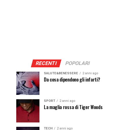
RECENTI
POPOLARI
SALUTE&BENESSERE
2 anni ago
Da cosa dipendono gli infarti?
SPORT
2 anni ago
La maglia rossa di Tiger Woods
TECH
2 anni ago