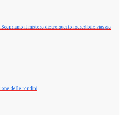
Scopriamo il mistero dietro questo incredibile viaggio
ione delle rondini