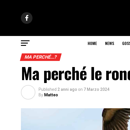
HOME
NEWS
GOS
MA PERCHÉ...?
Ma perché le ron
Published
2 anni ago
on
7 Marzo 2024
By
Matteo