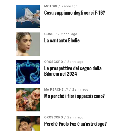
MOTORI
2 anni ago
Cosa sappiamo degli aerei F-16?
GOSSIP
2 anni ago
La cantante Elodie
OROSCOPO
2 anni ago
Le prospettive del segno della
Bilancia nel 2024
MA PERCHÉ...?
2 anni ago
Ma perché i fiori appassiscono?
OROSCOPO
2 anni ago
Perché Paolo Fox è un’astrologo?