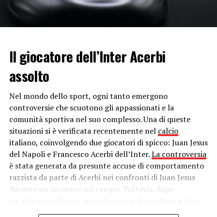
Mai dare dettagli sul nostro contratto in essere (cifra
spesa, codici contatori, POD, PDR, codice fiscale,
intestazione fornitura). Anche se hanno i dati del vostro
Il giocatore dell’Inter Acerbi
contratto non significa che siano i vostri reali fornitori.
Molto spesso si spacciano per tali ma se il vostro attuale
assolto
fornitore intende comunicare variazioni contrattuali lo
fa in forma scritta (generalmente in bolletta). I fornitori
Nel mondo dello sport, ogni tanto emergono
non sono proprietari delle reti, comprano l’energia e
controversie che scuotono gli appassionati e la
usano le reti del distributore locale per far giungere luce
comunità sportiva nel suo complesso. Una di queste
o gas a destinazione rivendendole;
situazioni si è verificata recentemente nel
calcio
italiano, coinvolgendo due giocatori di spicco: Juan Jesus
Farsi sempre dare il nome dell’offerta proposta e
del Napoli e Francesco Acerbi dell’Inter.
La controversia
verificare sul sito del fornitore le condizioni e le
è stata generata da presunte accuse di comportamento
clausole;
razzista da parte di Acerbi nei confronti di Juan Jesus
durante un incontro sul campo. Tuttavia, dopo
Ricordare che puoi esercitare il diritto di ripensamento
un’attenta indagine, nessuna prova di razzismo a Juan
immediatamente dalla telefonata con la quale è stato
Jesus: Acerbi assolto. Le autorità sottolineano la
registrato il consenso entro 14 giorni mediante