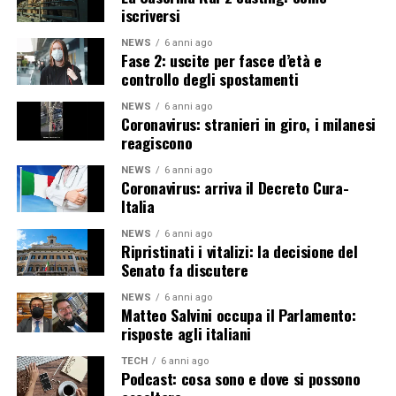
iscriversi
NEWS
6 anni ago
Fase 2: uscite per fasce d’età e
controllo degli spostamenti
NEWS
6 anni ago
Coronavirus: stranieri in giro, i milanesi
reagiscono
NEWS
6 anni ago
Coronavirus: arriva il Decreto Cura-
Italia
NEWS
6 anni ago
Ripristinati i vitalizi: la decisione del
Senato fa discutere
NEWS
6 anni ago
Matteo Salvini occupa il Parlamento:
risposte agli italiani
TECH
6 anni ago
Podcast: cosa sono e dove si possono