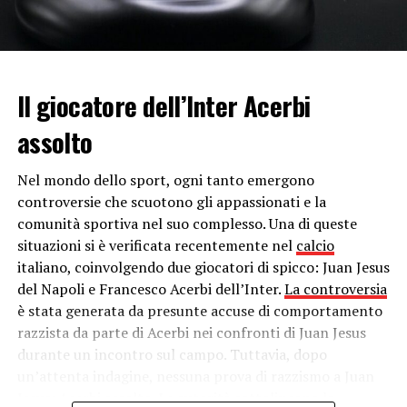
Il giocatore dell’Inter Acerbi
assolto
Visualizza questo post su Instagram
Nel mondo dello sport, ogni tanto emergono
controversie che scuotono gli appassionati e la
comunità sportiva nel suo complesso. Una di queste
situazioni si è verificata recentemente nel
calcio
italiano, coinvolgendo due giocatori di spicco: Juan Jesus
del Napoli e Francesco Acerbi dell’Inter.
La controversia
è stata generata da presunte accuse di comportamento
Volevo essere io a dirvelo: ho contratto il COVID-19.
razzista da parte di Acerbi nei confronti di Juan Jesus
Sono a casa, sotto controllo medico. Grazie a tutti
durante un incontro sul campo. Tuttavia, dopo
un’attenta indagine, nessuna prova di razzismo a Juan
per l’affetto e l’interessamento
Jesus: Acerbi assolto. Le autorità sottolineano la