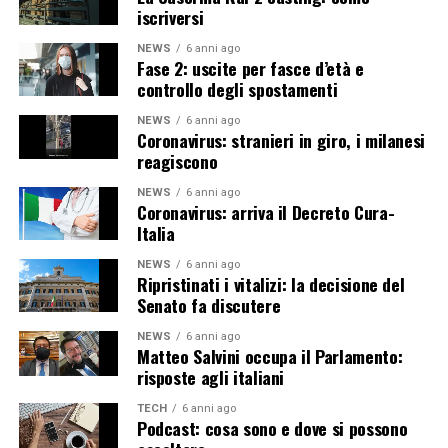
iscriversi
NEWS
6 anni ago
Fase 2: uscite per fasce d’età e
controllo degli spostamenti
NEWS
6 anni ago
Coronavirus: stranieri in giro, i milanesi
reagiscono
NEWS
6 anni ago
Coronavirus: arriva il Decreto Cura-
Italia
NEWS
6 anni ago
Ripristinati i vitalizi: la decisione del
Senato fa discutere
NEWS
6 anni ago
Matteo Salvini occupa il Parlamento:
risposte agli italiani
TECH
6 anni ago
Podcast: cosa sono e dove si possono