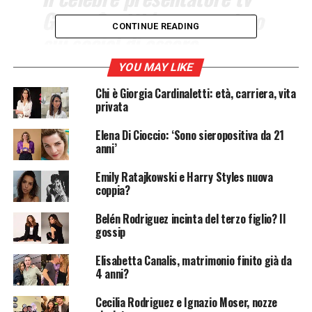
Gerry Scotti ha annunciato
CONTINUE READING
sui social di essere
risultato positivo al
YOU MAY LIKE
Coronavirus.
Chi è Giorgia Cardinaletti: età, carriera, vita
privata
Il nome di un altro volto noto della tv italiana è finito
Elena Di Cioccio: ‘Sono sieropositiva da 21
nella lista dei positivi al
Covid-19
, quello di
Gerry
anni’
Scotti
. Dopo
Mara Maionchi
, anche il celebre
Emily Ratajkowski e Harry Styles nuova
presentatore, nonché giudice del programma “Tu sì que
coppia?
vales”, è stato contagiato dal virus. Ad annunciarlo è
stato lo stesso conduttore attraverso un post su
Belén Rodriguez incinta del terzo figlio? Il
Instagram
. Gerry Scotti si trova ora in isolamento nella
gossip
sua casa di
Milano
, sotto controllo medico.
Elisabetta Canalis, matrimonio finito già da
4 anni?
Gerry Scotti colpito dal Covid, l’annuncio
sui social
Cecilia Rodriguez e Ignazio Moser, nozze