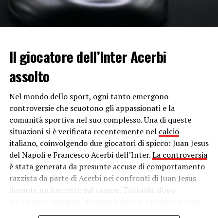
varianti inglese e brasiliana
I contagi dovuti alla diffusione delle varianti covid in
Italia aumentano in maniera rapida e oltre quella
inglese, l’altra variante che preoccupa è
quella
Il giocatore dell’Inter Acerbi
brasiliana
: un caso è stato scoperto in una scuola a
Roma. In Veneto attualmente si registra una crescita di
assolto
contagi e ricoveri, stessa situazione in Abruzzo (78
terapie intensive).
Nel mondo dello sport, ogni tanto emergono
controversie che scuotono gli appassionati e la
Da giovedì 25 febbraio fino all’11 di marzo saranno
comunità sportiva nel suo complesso. Una di queste
zona arancione scuro 14 Comuni dell’Emilia-
situazioni si è verificata recentemente nel
calcio
Romagna
dove da alcuni giorni si registra una
italiano, coinvolgendo due giocatori di spicco: Juan Jesus
situazione di progressiva criticità a causa
del Napoli e Francesco Acerbi dell’Inter.
La controversia
dell’incremento dei contagi da Covid-19.
è stata generata da presunte accuse di comportamento
razzista da parte di Acerbi nei confronti di Juan Jesus
“Si tratta –
si legge in una nota della stessa Regione
– di
durante un incontro sul campo. Tuttavia, dopo
una misura che riguarda tutti i Comuni che fanno capo
un’attenta indagine, nessuna prova di razzismo a Juan
all’Ausl di Imola: Imola, Castel San Pietro, Medicina,
Jesus: Acerbi assolto. Le autorità sottolineano la
Mordano, Castel Guelfo, Dozza, Casalfiumanese,