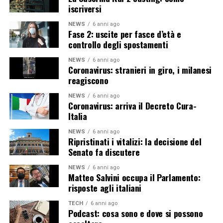
iscriversi
NEWS
6 anni ago
Fase 2: uscite per fasce d’età e
controllo degli spostamenti
NEWS
6 anni ago
Coronavirus: stranieri in giro, i milanesi
reagiscono
NEWS
6 anni ago
Coronavirus: arriva il Decreto Cura-
Italia
NEWS
6 anni ago
Ripristinati i vitalizi: la decisione del
Senato fa discutere
NEWS
6 anni ago
Matteo Salvini occupa il Parlamento:
risposte agli italiani
TECH
6 anni ago
Podcast: cosa sono e dove si possono