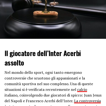
Nel video, ora rimosso dal web dalle forze dell’ordine, è
possibile vedere il gruppo di ragazzi che tenta di dare
fuoco con degli accendini ai capelli di un senzatetto.
Quest’ultimo rimane di spalle per tutta la durata del
filmato e non tenta di difendersi, lasciando agire
passivamente i bulli, forse a causa della paura di subire
conseguenze peggiori o forse perché in stato
confusionale.
Il giocatore dell’Inter Acerbi
L’uomo non è ancora stato rintracciato e non ha sporto
assolto
denuncia. L’uomo è comunque ben noto ai residenti
della zona e vive abitualmente in un peschereccio
Nel mondo dello sport, ogni tanto emergono
abbandonato. Secondo quanto appare nella clip l’uomo
controversie che scuotono gli appassionati e la
non è stato ferito nè ha subìto conseguenze.
comunità sportiva nel suo complesso. Una di queste
Probabilmente in assenza del filmato stesso la vicenda
situazioni si è verificata recentemente nel
calcio
sarebbe passata completamente inosservata e non vi
italiano, coinvolgendo due giocatori di spicco: Juan Jesus
sarebbero state conseguenze per i bulli coinvolti. Questi
del Napoli e Francesco Acerbi dell’Inter.
La controversia
ultimi, un gruppo di tre ragazzi, due ripresi con gli