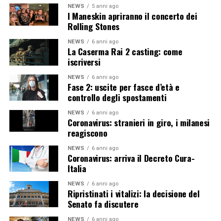
NEWS
5 anni ago
I Maneskin apriranno il concerto dei
Rolling Stones
NEWS
6 anni ago
La Caserma Rai 2 casting: come
iscriversi
NEWS
6 anni ago
Fase 2: uscite per fasce d’età e
controllo degli spostamenti
NEWS
6 anni ago
Coronavirus: stranieri in giro, i milanesi
reagiscono
NEWS
6 anni ago
Coronavirus: arriva il Decreto Cura-
Italia
NEWS
6 anni ago
Ripristinati i vitalizi: la decisione del
Senato fa discutere
NEWS
6 anni ago