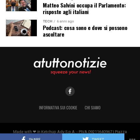
Matteo Salvini occupa il Parlamento:
risposte agli italiani
TECH
6 anni ago
Podcast: cosa sono e dove si possono
ascoltare
INFORMATIVA SUI COOKIE
CHI SIAMO
Made with ❤ in Ketchup Adv S.p.A. - PIVA.09211640967 | Piazza
Borromeo 14, 20123 Milano
SHARE
TWEET