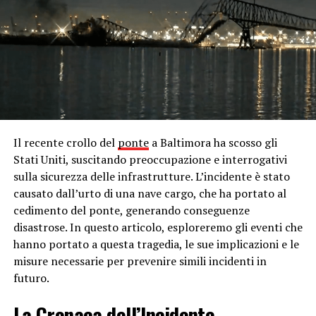
La vicenda ha avuto origine durante un match di alto
profilo tra Napoli e
Inter
, due delle squadre più
importanti della Serie A italiana. Durante la partita, si è
verificato un alterco tra Juan Jesus e Francesco Acerbi,
che ha attirato l’attenzione degli spettatori e dei media.
In seguito alla partita, sono emerse voci secondo cui
Acerbi avrebbe rivolto insulti razzisti a Juan Jesus
durante l’incontro. Queste accuse hanno
immediatamente scatenato una forte reazione da parte
Il recente crollo del
ponte
a Baltimora ha scosso gli
dell’opinione pubblica e dei dirigenti sportivi, che hanno
Stati Uniti, suscitando preoccupazione e interrogativi
chiesto un’indagine approfondita sull’incidente.
sulla sicurezza delle infrastrutture. L’incidente è stato
causato dall’urto di una nave cargo, che ha portato al
Le autorità competenti hanno avviato un’indagine
cedimento del ponte, generando conseguenze
immediata per fare chiarezza sulla situazione. Sono stati
disastrose. In questo articolo, esploreremo gli eventi che
interpellati arbitri, giocatori e testimoni oculari
hanno portato a questa tragedia, le sue implicazioni e le
presenti durante la partita al fine di raccogliere prove e
misure necessarie per prevenire simili incidenti in
testimonianze utili per stabilire la verità. Tuttavia,
futuro.
nonostante gli sforzi profusi, non è emerso alcun
elemento che confermasse le accuse di comportamento
La Cronaca dell’Incidente