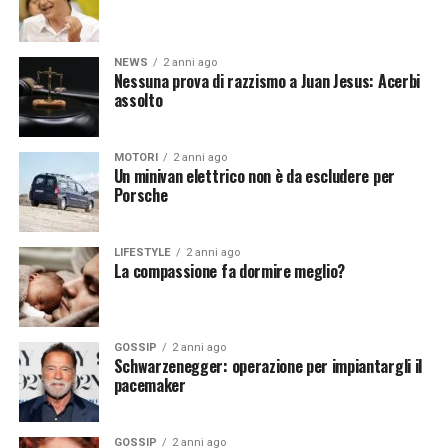
Affidare un satellite all’intelligenza artificiale apre un
mondo di possibilità nel campo dell’esplorazione
NEWS
2 anni ago
spaziale, delle telecomunicazioni e dell’osservazione
Nessuna prova di razzismo a Juan Jesus: Acerbi
della Terra. Tuttavia, è fondamentale affrontare le sfide
assolto
tecniche, etiche e legali associate a questa convergenza.
Con una corretta gestione e un’attenta considerazione
MOTORI
2 anni ago
degli impatti, l’IA potrebbe trasformare radicalmente il
Un minivan elettrico non è da escludere per
settore spaziale, portando a nuove scoperte e benefici
Porsche
per l’umanità.
LIFESTYLE
2 anni ago
La compassione fa dormire meglio?
[fonte immagine: https://pixabay.com/it/photos/terra-
spazio-satelliti-monitoraggio-79533/]
GOSSIP
2 anni ago
Schwarzenegger: operazione per impiantargli il
pacemaker
Continua a leggere su atuttonotizie.it
GOSSIP
2 anni ago