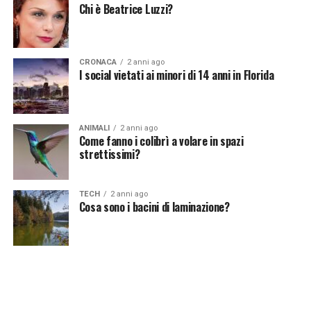
Vuoi essere sempre aggiornato e ricevere le principali
Chi è Beatrice Luzzi?
notizie del giorno?
Iscriviti alla nostra Newsletter
CRONACA
2 anni ago
I social vietati ai minori di 14 anni in Florida
ANIMALI
2 anni ago
Come fanno i colibrì a volare in spazi
strettissimi?
TECH
2 anni ago
Cosa sono i bacini di laminazione?