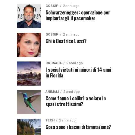
GOSSIP
2 anni ago
Schwarzenegger: operazione per
impiantargli il pacemaker
GOSSIP
2 anni ago
Chi è Beatrice Luzzi?
CRONACA
2 anni ago
I social vietati ai minori di 14 anni
in Florida
ANIMALI
2 anni ago
Come fanno i colibrì a volare in
spazi strettissimi?
TECH
2 anni ago
Cosa sono i bacini di laminazione?