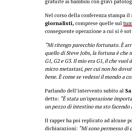
gratuite ai bambini con gravi patolog
Nel corso della conferenza stampa il
giornalisti,
comprese quelle sul
tum
conseguente operazione a cui si è sot
“Mi ritengo parecchio fortunato. È arr
quello di Steve Jobs, la fortuna è che
G1, G2 e G3. Il mio era G1, il che vuol
micro metastasi, per cui non ho dovut
bene. È come se vedessi il mondo a co
Parlando dell’intervento subito al
Sa
detto:
“È stata un’operazione importan
un pezzo di intestino ma sto facendo a
Il rapper ha poi replicato ad alcune p
dichiarazioni:
“Mi sono permesso di dir