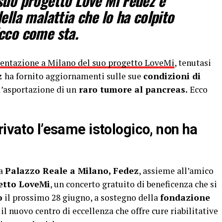
suo progetto Love Mi Fedez è
ella malattia che lo ha colpito
cco come sta.
sentazione a Milano del suo progetto LoveMi
, tenutasi
z
ha fornito aggiornamenti sulle sue
condizioni di
l’asportazione di un
raro tumore al pancreas.
Ecco
rivato l’esame istologico, non ha
 a
Palazzo Reale a Milano, Fedez
, assieme all’amico
etto LoveMi
, un concerto gratuito di beneficenza che si
o
il prossimo 28 giugno, a sostegno della
fondazione
 il nuovo centro di eccellenza che offre cure riabilitative