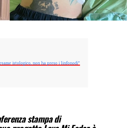
’esame istologico, non ha preso i linfonodi”
nferenza stampa di