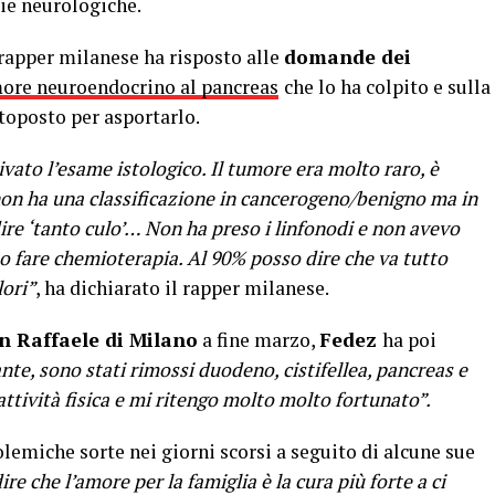
ie neurologiche.
 rapper milanese ha risposto alle
domande dei
ore neuroendocrino al pancreas
che lo ha colpito e sulla
toposto per asportarlo.
ivato l’esame istologico. Il tumore era molto raro, è
 non ha una classificazione in cancerogeno/benigno ma in
 dire ‘tanto culo’… Non ha preso i linfonodi e non avevo
o fare chemioterapia. Al 90% posso dire che va tutto
lori”
, ha dichiarato il rapper milanese.
n Raffaele di Milano
a fine marzo,
Fedez
ha poi
te, sono stati rimossi duodeno, cistifellea, pancreas e
ttività fisica e mi ritengo molto molto fortunato”.
olemiche sorte nei giorni scorsi a seguito di alcune sue
e che l’amore per la famiglia è la cura più forte a ci