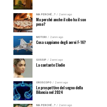
MA PERCHÉ...?
2 anni ago
Ma perché anche il cibo ha il suo
peso?
MOTORI
2 anni ago
Cosa sappiamo degli aerei F-16?
GOSSIP
2 anni ago
La cantante Elodie
OROSCOPO
2 anni ago
Le prospettive del segno della
Bilancia nel 2024
MA PERCHÉ...?
2 anni ago