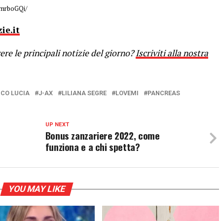
amrboGQi/
ie.it
re le principali notizie del giorno?
Iscriviti alla nostra
ICO LUCIA
J-AX
LILIANA SEGRE
LOVEMI
PANCREAS
UP NEXT
Bonus zanzariere 2022, come
funziona e a chi spetta?
YOU MAY LIKE