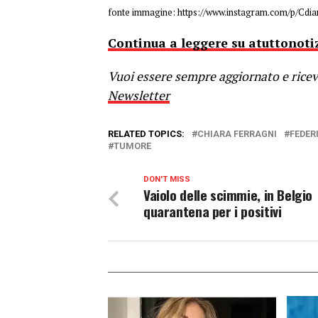
fonte immagine: https://www.instagram.com/p/Cdi
Continua a leggere su atuttonotiz
Vuoi essere sempre aggiornato e riceve
Newsletter
RELATED TOPICS:
CHIARA FERRAGNI
FEDER
TUMORE
DON'T MISS
Vaiolo delle scimmie, in Belgio
quarantena per i positivi