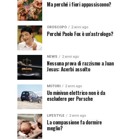
Ma perché i fiori appassiscono?
OROSCOPO
2 anni ago
Perché Paolo Fox è un’astrologo?
NEWS
2 anni ago
Nessuna prova di razzismo a Juan
Jesus: Acerbi assolto
MOTORI
2 anni ago
Un minivan elettrico non è da
escludere per Porsche
LIFESTYLE
2 anni ago
La compassione fa dormire
meglio?