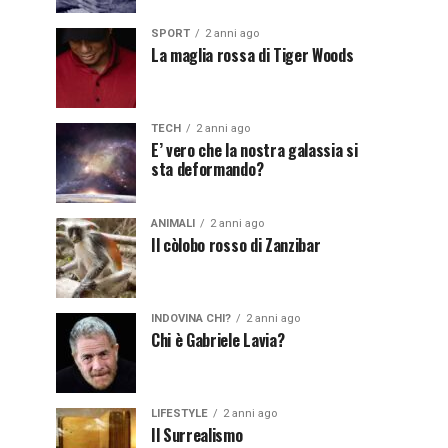
SPORT
2 anni ago
La maglia rossa di Tiger Woods
TECH
2 anni ago
E’ vero che la nostra galassia si
sta deformando?
ANIMALI
2 anni ago
Il còlobo rosso di Zanzibar
INDOVINA CHI?
2 anni ago
Chi è Gabriele Lavia?
LIFESTYLE
2 anni ago
Il Surrealismo