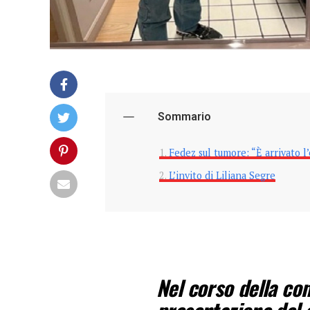
Sommario
Fedez sul tumore: “È arrivato l
L’invito di Liliana Segre
Nel corso della co