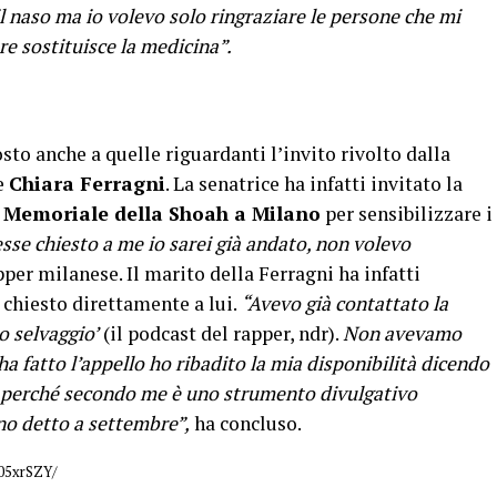
l naso ma io volevo solo ringraziare le persone che mi
re sostituisce la medicina”.
osto anche a quelle riguardanti l’invito rivolto dalla
e
Chiara Ferragni
. La senatrice ha infatti invitato la
l
Memoriale della Shoah a Milano
per sensibilizzare i
esse chiesto a me io sarei già andato, non volevo
apper milanese. Il marito della Ferragni ha infatti
chiesto direttamente a lui.
“Avevo già contattato la
o selvaggio’
(il podcast del rapper, ndr).
Non avevamo
 fatto l’appello ho ribadito la mia disponibilità dicendo
” perché secondo me è uno strumento divulgativo
no detto a settembre”,
ha concluso.
s05xrSZY/