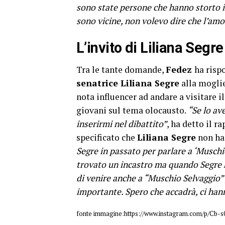
sono state persone che hanno storto i
sono vicine, non volevo dire che l’amo
L’invito di Liliana Segre
Tra le tante domande,
Fedez
ha risp
senatrice Liliana Segre
alla mogli
nota influencer ad andare a visitare i
giovani sul tema olocausto.
“Se lo av
inserirmi nel dibattito”
, ha detto il r
specificato che
Liliana Segre
non ha 
Segre in passato per parlare a ‘Muschi
trovato un incastro ma quando Segre ha
di venire anche a “Muschio Selvaggio
importante. Spero che accadrà, ci han
fonte immagine:https://www.instagram.com/p/Cb-