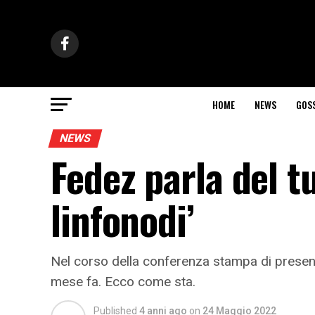
HOME
NEWS
GOS
NEWS
Fedez parla del t
linfonodi’
Nel corso della conferenza stampa di present
mese fa. Ecco come sta.
Published
4 anni ago
on
24 Maggio 2022