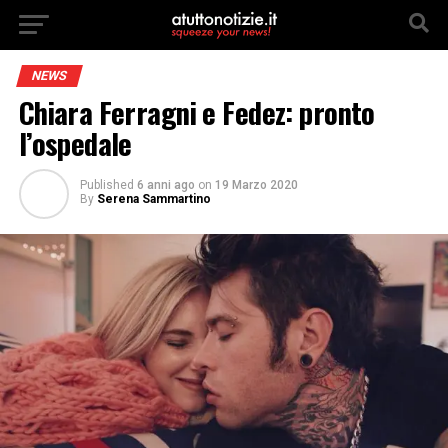
NEWS
Chiara Ferragni e Fedez: pronto
l’ospedale
Published
6 anni ago
on
19 Marzo 2020
By
Serena Sammartino