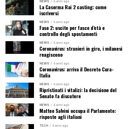
NEWS
6 anni ago
La Caserma Rai 2 casting: come
iscriversi
NEWS
6 anni ago
Fase 2: uscite per fasce d’età e
controllo degli spostamenti
NEWS
6 anni ago
Coronavirus: stranieri in giro, i milanesi
reagiscono
NEWS
6 anni ago
Coronavirus: arriva il Decreto Cura-
Italia
NEWS
6 anni ago
Ripristinati i vitalizi: la decisione del
Senato fa discutere
NEWS
6 anni ago
Matteo Salvini occupa il Parlamento:
risposte agli italiani
TECH
6 anni ago