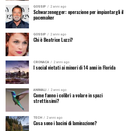
spazio-satelliti-monitoraggio-79533/]
GOSSIP
2 anni ago
Schwarzenegger: operazione per impiantargli il
pacemaker
Continua a leggere su atuttonotizie.it
GOSSIP
2 anni ago
Vuoi essere sempre aggiornato e ricevere le principali
Chi è Beatrice Luzzi?
notizie del giorno?
Iscriviti alla nostra Newsletter
CRONACA
2 anni ago
I social vietati ai minori di 14 anni in Florida
ANIMALI
2 anni ago
Come fanno i colibrì a volare in spazi
strettissimi?
TECH
2 anni ago
Cosa sono i bacini di laminazione?