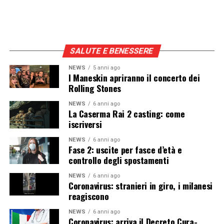
SALUTE E BENESSERE
NEWS
5 anni ago
I Maneskin apriranno il concerto dei
Rolling Stones
NEWS
6 anni ago
La Caserma Rai 2 casting: come
iscriversi
NEWS
6 anni ago
Fase 2: uscite per fasce d’età e
controllo degli spostamenti
NEWS
6 anni ago
Coronavirus: stranieri in giro, i milanesi
reagiscono
NEWS
6 anni ago
Coronavirus: arriva il Decreto Cura-