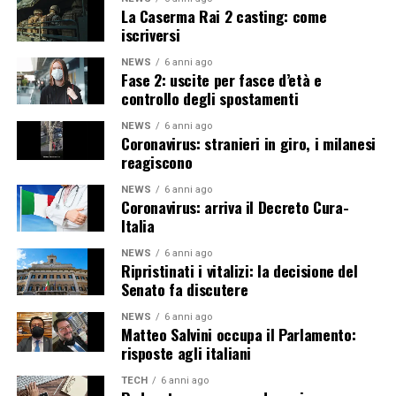
La Caserma Rai 2 casting: come
iscriversi
NEWS
6 anni ago
Fase 2: uscite per fasce d’età e
controllo degli spostamenti
NEWS
6 anni ago
Coronavirus: stranieri in giro, i milanesi
reagiscono
NEWS
6 anni ago
Coronavirus: arriva il Decreto Cura-
Italia
NEWS
6 anni ago
Ripristinati i vitalizi: la decisione del
Senato fa discutere
NEWS
6 anni ago
Matteo Salvini occupa il Parlamento:
risposte agli italiani
TECH
6 anni ago