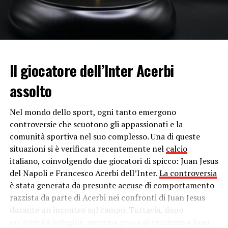
L’ammirazione per Hitler
Già da settimane
Kanye West
è nella bufera per i suoi
commenti antisemiti
, a causa dei quali molti
marchi
Il giocatore dell’Inter Acerbi
(Adidas, Balenciaga e Gap, su tutti), di cui era
testimonial, lo hanno scaricato.
assolto
In una recente intervista con il
cospirazionista Alex
Nel mondo dello sport, ogni tanto emergono
Jones
, il rapper ha confermato la sua “simpatia” per il
controversie che scuotono gli appassionati e la
nazismo
elogiando
Adolf Hitler:
“Tutti gli esseri umani
comunità sportiva nel suo complesso. Una di queste
hanno qualcosa di valore che mettono sul tavolo,
situazioni si è verificata recentemente nel
calcio
soprattutto Hitler. Vedo delle cose buone anche in Hitler
.
italiano, coinvolgendo due giocatori di spicco: Juan Jesus
Ha inventato le autostrade, il microfono che io uso. Non
del Napoli e Francesco Acerbi dell’Inter.
La controversia
si può dire ad alta voce che non ha mai fatto nulla di
è stata generata da presunte accuse di comportamento
buono”,
ha detto.
razzista da parte di Acerbi nei confronti di Juan Jesus
Perfino
Jones
, noto sostenitore di varie
teorie del
durante un incontro sul campo. Tuttavia, dopo
complotto
ed
esponente dell’estrema destra
un’attenta indagine, nessuna prova di razzismo a Juan