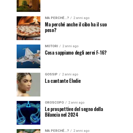
MA PERCHÉ...?
2 anni ago
Ma perché anche il cibo ha il suo
peso?
MOTORI
2 anni ago
Cosa sappiamo degli aerei F-16?
GOSSIP
2 anni ago
La cantante Elodie
OROSCOPO
2 anni ago
Le prospettive del segno della
Bilancia nel 2024
MA PERCHÉ...?
2 anni ago