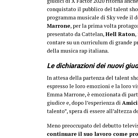
giudici di X Factor 2020 ritorna anc
conquistato il pubblico del talent sho
programma musicale di Sky vede il d
Marrone
, per la prima volta protago
presentato da Cattelan,
Hell Raton
,
contare su un curriculum di grande p
della musica rap italiana.
Le dichiarazioni dei nuovi giud
In attesa della partenza del talent s
espresso le loro emozioni e la loro v
Emma Marrone, è emozionata di parte
giudice e, dopo l’esperienza di
Amici
talento”, spera di essere all’altezza 
Meno preoccupato del debutto televis
continuare il suo lavoro come pr