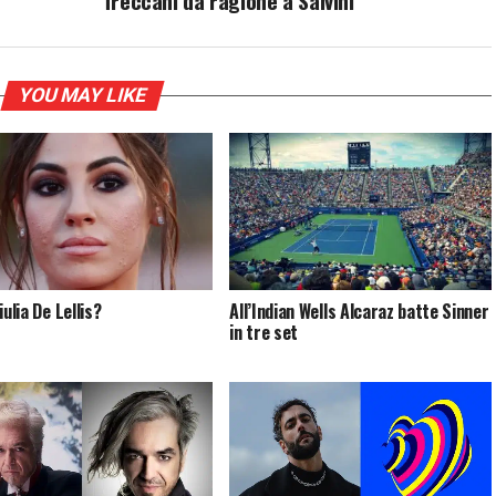
Treccani dà ragione a Salvini
YOU MAY LIKE
iulia De Lellis?
All’Indian Wells Alcaraz batte Sinner
in tre set