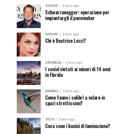
GOSSIP
2 anni ago
Schwarzenegger: operazione per
impiantargli il pacemaker
GOSSIP
2 anni ago
Chi è Beatrice Luzzi?
CRONACA
2 anni ago
I social vietati ai minori di 14 anni
in Florida
ANIMALI
2 anni ago
Come fanno i colibrì a volare in
spazi strettissimi?
TECH
2 anni ago
Cosa sono i bacini di laminazione?