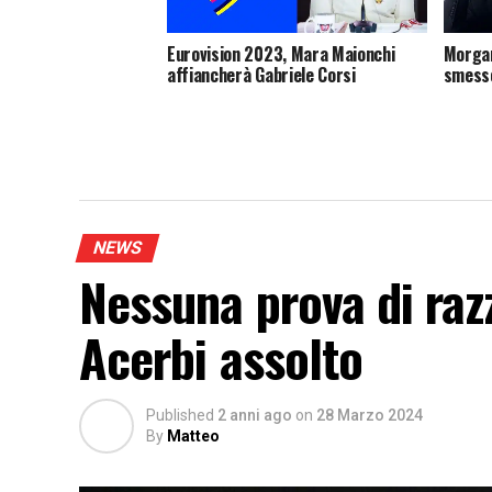
Eurovision 2023, Mara Maionchi
Morgan
affiancherà Gabriele Corsi
smesso
NEWS
Nessuna prova di raz
Acerbi assolto
Published
2 anni ago
on
28 Marzo 2024
By
Matteo