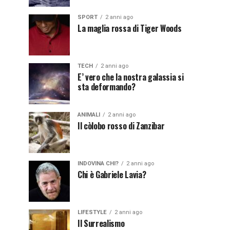
SPORT
2 anni ago
La maglia rossa di Tiger Woods
TECH
2 anni ago
E’ vero che la nostra galassia si
sta deformando?
ANIMALI
2 anni ago
Il còlobo rosso di Zanzibar
INDOVINA CHI?
2 anni ago
Chi è Gabriele Lavia?
LIFESTYLE
2 anni ago
Il Surrealismo