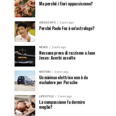
Ma perché i fiori appassiscono?
OROSCOPO
2 anni ago
Perché Paolo Fox è un’astrologo?
NEWS
2 anni ago
Nessuna prova di razzismo a Juan
Jesus: Acerbi assolto
MOTORI
2 anni ago
Un minivan elettrico non è da
escludere per Porsche
LIFESTYLE
2 anni ago
La compassione fa dormire
meglio?