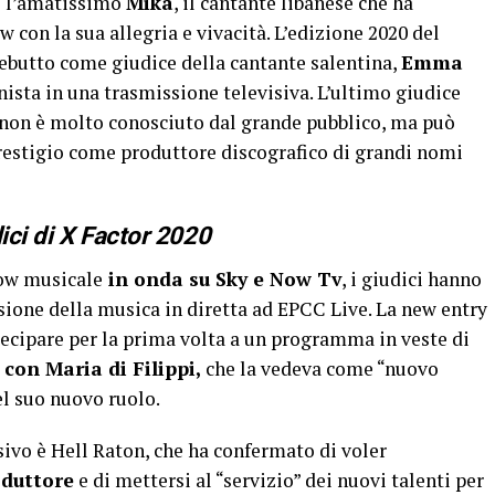
he l’amatissimo
Mika
, il cantante libanese che ha
w con la sua allegria e vivacità. L’edizione 2020 del
ebutto come giudice della cantante salentina,
Emma
nista in una trasmissione televisiva. L’ultimo giudice
 non è molto conosciuto dal grande pubblico, ma può
restigio come produttore discografico di grandi nomi
ici di X Factor 2020
how musicale
in onda su Sky e Now Tv
, i giudici hanno
isione della musica in diretta ad EPCC Live. La new entry
cipare per la prima volta a un programma in veste di
 con Maria di Filippi,
che la vedeva come “nuovo
del suo nuovo ruolo.
ivo è Hell Raton, che ha confermato di voler
oduttore
e di mettersi al “servizio” dei nuovi talenti per