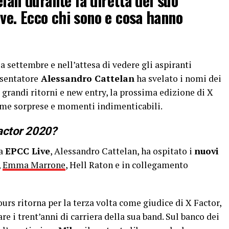
lan durante la diretta del suo
e. Ecco chi sono e cosa hanno
a settembre e nell’attesa di vedere gli aspiranti
esentatore
Alessandro Cattelan
ha svelato i nomi dei
a grandi ritorni e new entry, la prossima edizione di X
ime sorprese e momenti indimenticabili.
Factor 2020?
ma
EPCC Live
, Alessandro Cattelan, ha ospitato i
nuovi
,
Emma Marrone
, Hell Raton e in collegamento
ours ritorna per la terza volta come giudice di X Factor,
e i trent’anni di carriera della sua band. Sul banco dei