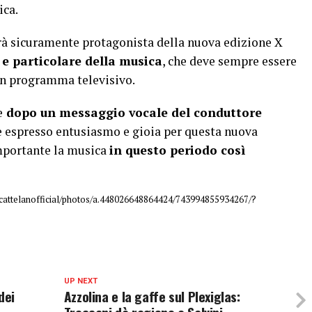
ica.
rà sicuramente protagonista della nuova edizione X
 e particolare della musica
, che deve sempre essere
 un programma televisivo.
e
dopo un messaggio vocale del conduttore
 espresso entusiasmo e gioia per questa nuova
mportante la musica
in questo periodo così
attelanofficial/photos/a.448026648864424/743994855934267/?
UP NEXT
dei
Azzolina e la gaffe sul Plexiglas: