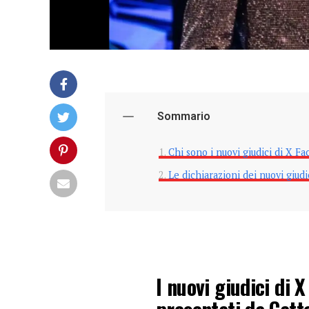
Sommario
Chi sono i nuovi giudici di X F
Le dichiarazioni dei nuovi giudi
I nuovi giudici di 