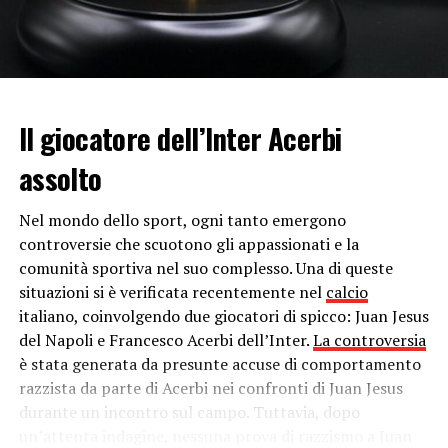
Colapesce & Dimartino
Coma_Cose
Fasma
Il giocatore dell’Inter Acerbi
Francesca Michielin e Fedez
assolto
Francesco Renga
Nel mondo dello sport, ogni tanto emergono
Ghemon
controversie che scuotono gli appassionati e la
comunità sportiva nel suo complesso. Una di queste
Irama
situazioni si è verificata recentemente nel
calcio
italiano, coinvolgendo due giocatori di spicco: Juan Jesus
Madame
del Napoli e Francesco Acerbi dell’Inter.
La controversia
è stata generata da presunte accuse di comportamento
Maneskin
razzista da parte di Acerbi nei confronti di Juan Jesus
durante un incontro sul campo. Tuttavia, dopo
Max Gazzè
un’attenta indagine, nessuna prova di razzismo a Juan