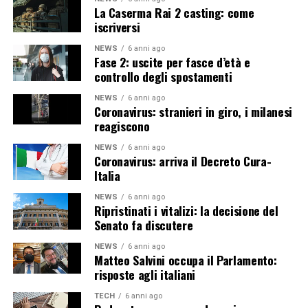
La Caserma Rai 2 casting: come
iscriversi
NEWS
6 anni ago
Fase 2: uscite per fasce d’età e
controllo degli spostamenti
NEWS
6 anni ago
Coronavirus: stranieri in giro, i milanesi
reagiscono
NEWS
6 anni ago
Coronavirus: arriva il Decreto Cura-
Italia
NEWS
6 anni ago
Ripristinati i vitalizi: la decisione del
Senato fa discutere
NEWS
6 anni ago
Matteo Salvini occupa il Parlamento:
risposte agli italiani
TECH
6 anni ago