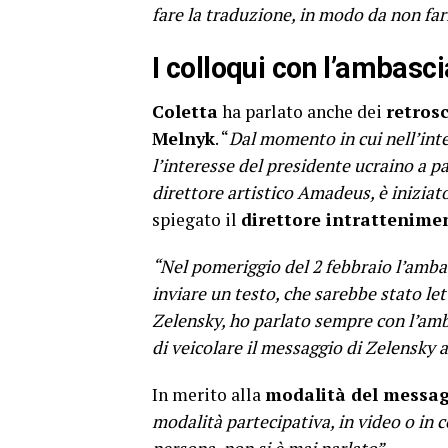
fare la traduzione, in modo da non far
I colloqui con l’ambasc
Coletta
ha parlato anche dei
retros
Melnyk
. “
Dal momento in cui nell’int
l’interesse del presidente ucraino a par
direttore artistico Amadeus, è iniziat
spiegato il
direttore intrattenime
“Nel pomeriggio del 2 febbraio l’ambas
inviare un testo, che sarebbe stato l
Zelensky, ho parlato sempre con l’amb
di veicolare il messaggio di Zelensky 
In merito alla
modalità del messa
modalità partecipativa, in video o in c