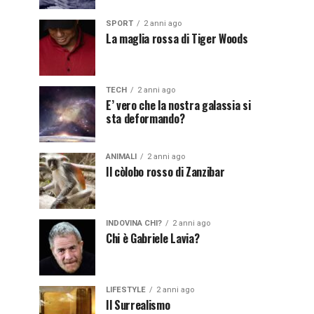
SPORT
2 anni ago
La maglia rossa di Tiger Woods
TECH
2 anni ago
E’ vero che la nostra galassia si
sta deformando?
ANIMALI
2 anni ago
Il còlobo rosso di Zanzibar
INDOVINA CHI?
2 anni ago
Chi è Gabriele Lavia?
LIFESTYLE
2 anni ago
Il Surrealismo