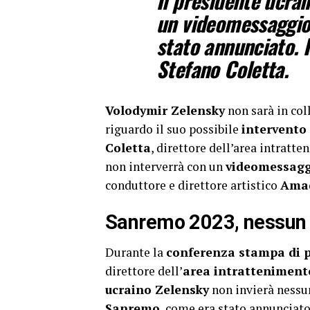
Il presidente ucra
un videomessaggio
stato annunciato. I
Stefano Coletta.
Volodymir Zelensky
non sarà in co
riguardo il suo possibile
intervento
Coletta
, direttore dell’area intratt
non interverrà con un
videomessagg
conduttore e direttore artistico
Ama
Sanremo 2023, nessun i
Durante la
conferenza stampa di 
direttore dell’
area intratteniment
ucraino Zelensky
non invierà nessun
Sanremo
, come era stato annunciato