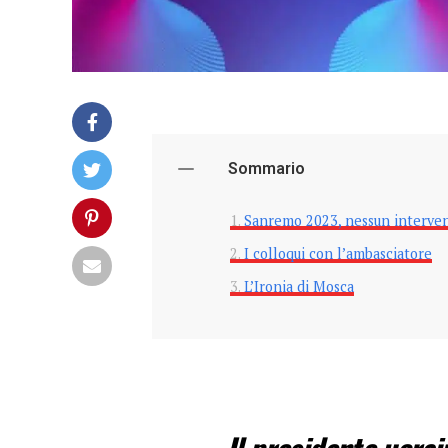
Sommario
Sanremo 2023, nessun interven
I colloqui con l’ambasciatore
L’Ironia di Mosca