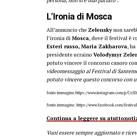
persona, non si è mai parlato”.
L’Ironia di Mosca
All’annuncio che
Zelensky
non sareb
l’ironia di
Mosca
, dove il festival è
Esteri russo, Maria Zakharova
, ha
presidente ucraino
Volodymyr Zele
potuto vincere il concorso canoro con
videomessaggio al Festival di Sanremo,
potuto vincere questo concorso con u
fonte immagine:https://www.instagram.com/p
fonte immagine: https://www.facebook.com/festi
Continua a leggere su atuttonotiz
Vuoi essere sempre aggiornato e riceve