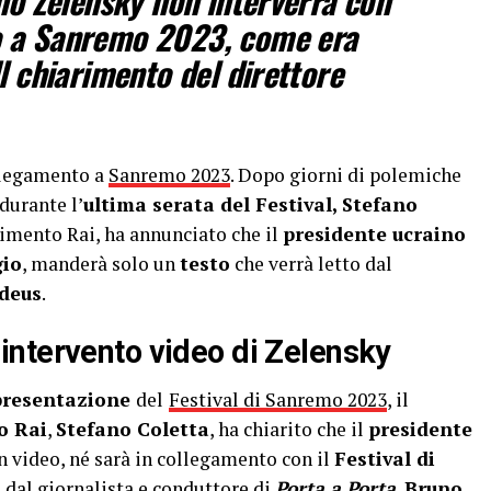
ino Zelensky non interverrà con
 a Sanremo 2023, come era
l chiarimento del direttore
llegamento a
Sanremo 2023
. Dopo giorni di polemiche
durante l’
ultima serata del Festival, Stefano
enimento Rai, ha annunciato che il
presidente ucraino
io
, manderà solo un
testo
che verrà letto dal
deus
.
ntervento video di Zelensky
presentazione
del
Festival di Sanremo 2023
, il
o Rai
,
Stefano Coletta
, ha chiarito che il
presidente
 video, né sarà in collegamento con il
Festival di
 dal giornalista e conduttore di
Porta a Porta
,
Bruno