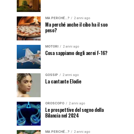
MA PERCHÉ...?
2 anni ago
Ma perché anche il cibo ha il suo
peso?
MOTORI
2 anni ago
Cosa sappiamo degli aerei F-16?
GOSSIP
2 anni ago
La cantante Elodie
OROSCOPO
2 anni ago
Le prospettive del segno della
Bilancia nel 2024
MA PERCHÉ...?
2 anni ago