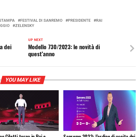
STAMPA
FESTIVAL DI SANREMO
PRESIDENTE
RAI
GGIO
ZELENSKY
UP NEXT
a dei
Modello 730/2023: le novità di
quest’anno
YOU MAY LIKE
o Giletti torna in Rai e
Sanremo 2023: l’ordine di uscita dei