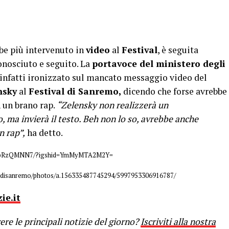
be più intervenuto in
video
al
Festival
, è seguita
 conosciuto e seguito. La
portavoce del ministero degli
 infatti ironizzato sul mancato messaggio video del
nsky
al
Festival di Sanremo,
dicendo che forse avrebbe
 un brano rap.
“Zelensky non realizzerà un
 ma invierà il testo. Beh non lo so, avrebbe anche
n rap”,
ha detto.
/CoXbRzQMNN7/?igshid=YmMyMTA2M2Y=
valdisanremo/photos/a.156335487745294/5997953306916787/
ie.it
re le principali notizie del giorno?
Iscriviti alla nostra