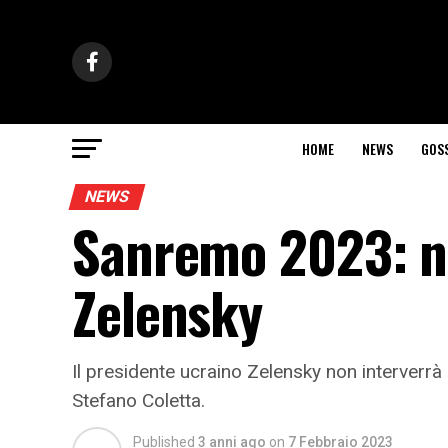
HOME
NEWS
GOS
NEWS
Sanremo 2023: n
Zelensky
Il presidente ucraino Zelensky non interverr
Stefano Coletta.
Published
3 anni ago
on
7 Febbraio 2023