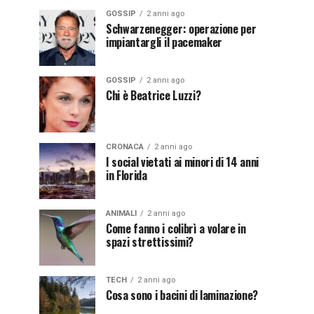
GOSSIP
2 anni ago
Schwarzenegger: operazione per
impiantargli il pacemaker
GOSSIP
2 anni ago
Chi è Beatrice Luzzi?
CRONACA
2 anni ago
I social vietati ai minori di 14 anni
in Florida
ANIMALI
2 anni ago
Come fanno i colibrì a volare in
spazi strettissimi?
TECH
2 anni ago
Cosa sono i bacini di laminazione?