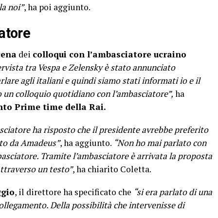
la noi”
, ha poi aggiunto.
iatore
cena
dei
colloqui con l’ambasciatore ucraino
ervista tra Vespa e Zelensky è stato annunciato
lare agli italiani e quindi siamo stati informati io e il
o un colloquio quotidiano con l’ambasciatore”,
ha
nto Prime time della Rai.
ciatore ha risposto che il presidente avrebbe preferito
etto da Amadeus”
, ha aggiunto.
“Non ho mai parlato con
asciatore. Tramite l’ambasciatore è arrivata la proposta
attraverso un testo”
, ha chiarito Coletta.
ggio
, il direttore ha specificato che
“si era parlato di una
ollegamento. Della possibilità che intervenisse di