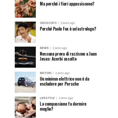
Ma perché i fiori appassiscono?
OROSCOPO
2 anni ago
Perché Paolo Fox è un’astrologo?
NEWS
2 anni ago
Nessuna prova di razzismo a Juan
Jesus: Acerbi assolto
MOTORI
2 anni ago
Un minivan elettrico non è da
escludere per Porsche
LIFESTYLE
2 anni ago
La compassione fa dormire
meglio?