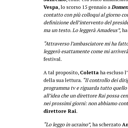
Vespa
, lo scorso 15 gennaio a
Domen
contatto con più colloqui al giorno c
definizione dell’intervento del presid
ma un testo. Lo leggerà Amadeus”,
ha 
“Attraverso l’ambasciatore mi ha fatto
leggerò esattamente come mi arriver
festival.
A tal proposito,
Coletta
ha escluso l’
della sua lettura.
“Il controllo dei dir
programma tv e riguarda tutto quello 
all’idea che un direttore Rai possa ce
nei prossimi giorni: non abbiamo cont
direttore Rai
.
“Lo leggo in ucraino”,
ha scherzato
A