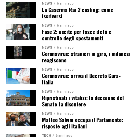
NEWS
6 anni ago
La Caserma Rai 2 casting: come
iscriversi
NEWS
6 anni ago
Fase 2: uscite per fasce d’età e
controllo degli spostamenti
NEWS
6 anni ago
Coronavirus: stranieri in giro, i milanesi
reagiscono
NEWS
6 anni ago
Coronavirus: arriva il Decreto Cura-
Italia
NEWS
6 anni ago
Ripristinati i vitalizi: la decisione del
Senato fa discutere
NEWS
6 anni ago
Matteo Salvini occupa il Parlamento:
risposte agli italiani
TECH
6 anni ago