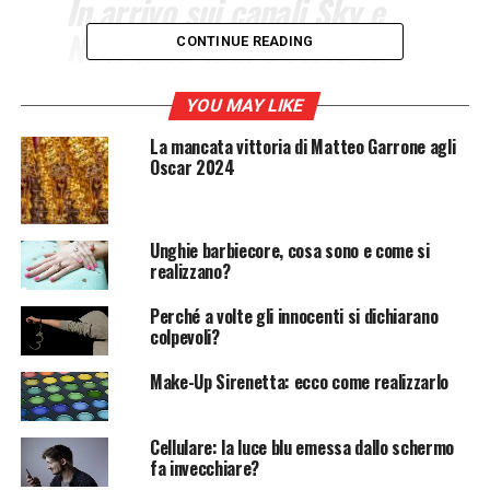
In arrivo sui canali Sky e
NOW tanti film e serie tv.
CONTINUE READING
Ecco tutti gli appuntamenti
di giugno in catalogo da
YOU MAY LIKE
non perdere.
La mancata vittoria di Matteo Garrone agli
Oscar 2024
Nei mesi scorsi avete iniziato a seguire serie tv quali
Grey’s Anatomy
e
This is Us
sui
canali Sky
e anche in
Unghie barbiecore, cosa sono e come si
realizzano?
streaming su
NOW
? Bene! Nemmeno il tempo di finirle
che già avrete altro da guardare. Sí, perchè al
catalogo
Perché a volte gli innocenti si dichiarano
di Sky e Now
si aggiungono
nuove serie tv
, ma anche
colpevoli?
diversi film
.
Make-Up Sirenetta: ecco come realizzarlo
Vediamo insieme tutte le novità.
Cellulare: la luce blu emessa dallo schermo
Sky e Now: le serie e i film piú
fa invecchiare?