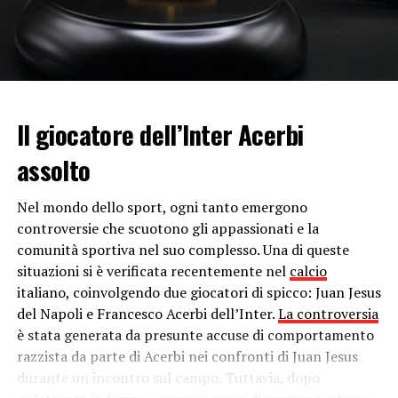
Tanta attesa anche per “Wonder Woman 1984”.
Le serie tv in programma a
giugno 2021
Sono davvero tante le
serie
in programma sui canali
Sky
Il giocatore dell’Inter Acerbi
e Now
a giugno.
assolto
A partire da oggi,
martedí 1 giugno
, su
Sky Box Sets
c’è la miniserie “Sharp Objects”.
Nel mondo dello sport, ogni tanto emergono
controversie che scuotono gli appassionati e la
Mercoledì 9,
invece, arriva su
Sky Atlantic
la già citata
comunità sportiva nel suo complesso. Una di queste
miniserie trhriller
“Omicidio A Easttown – Mare of
situazioni si è verificata recentemente nel
calcio
Easttown” con
Kate Winslet
nei panni della detective
italiano, coinvolgendo due giocatori di spicco: Juan Jesus
Mare Sheehan
alle prese con problemi personali e un
del Napoli e Francesco Acerbi dell’Inter.
La controversia
intricato caso da risolvere. Ancora, su
Sky Box Sets
c’è
è stata generata da presunte accuse di comportamento
“The Leftovers s.3”
razzista da parte di Acerbi nei confronti di Juan Jesus
durante un incontro sul campo. Tuttavia, dopo
Martedì 15 giugno
, sempre su
Sky Box Sets
, è in