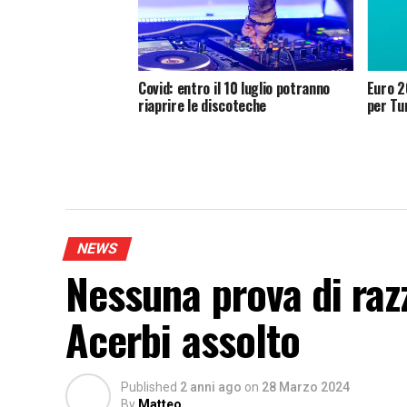
Covid: entro il 10 luglio potranno
Euro 2
riaprire le discoteche
per Tu
NEWS
Nessuna prova di raz
Acerbi assolto
Published
2 anni ago
on
28 Marzo 2024
By
Matteo