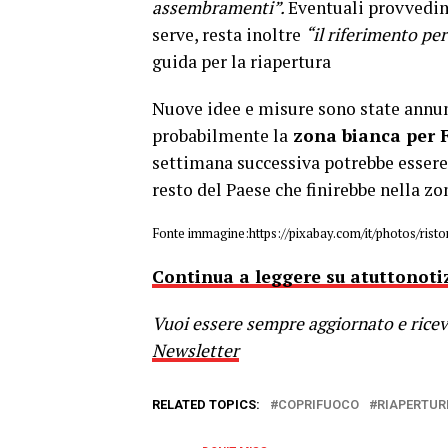
assembramenti”.
Eventuali provvedi
serve, resta inoltre
“il riferimento pe
guida per la riapertura
Nuove idee e misure sono state annun
probabilmente la
zona bianca per F
settimana successiva potrebbe essere i
resto del Paese che finirebbe nella zon
Fonte immagine:https://pixabay.com/it/photos/ris
Continua a leggere su atuttonotiz
Vuoi essere sempre aggiornato e riceve
Newsletter
RELATED TOPICS:
COPRIFUOCO
RIAPERTUR