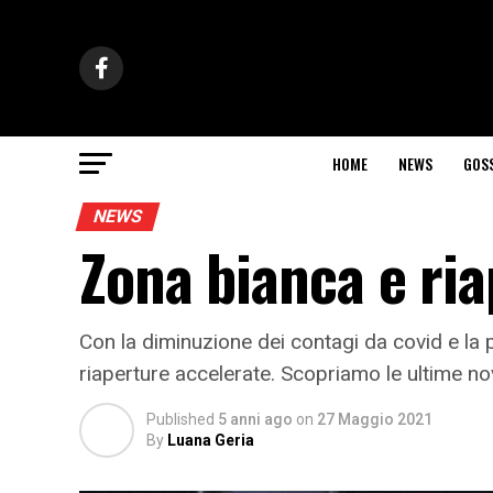
HOME
NEWS
GOS
NEWS
Zona bianca e ria
Con la diminuzione dei contagi da covid e la p
riaperture accelerate. Scopriamo le ultime no
Published
5 anni ago
on
27 Maggio 2021
By
Luana Geria