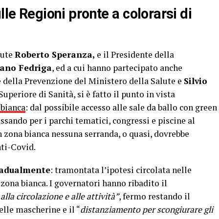
lle Regioni pronte a colorarsi di
lute
Roberto Speranza,
e il Presidente della
ano Fedriga
, ed a cui hanno partecipato anche
 della Prevenzione del Ministero della Salute e
Silvio
Superiore di Sanità, si è fatto il punto in vista
 bianca
: dal possibile accesso alle sale da ballo con green
ssando per i parchi tematici, congressi e piscine al
in zona bianca nessuna serranda, o quasi, dovrebbe
nti-Covid.
gradualmente
: tramontata l’ipotesi circolata nelle
n zona bianca. I governatori hanno ribadito il
lla circolazione e alle attività”
, fermo restando il
elle mascherine e il “
distanziamento per scongiurare gli