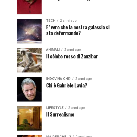
TECH
2 anni ago
E’ vero che la nostra galassia si
sta deformando?
ANIMALI
2 anni ago
Il còlobo rosso di Zanzibar
INDOVINA CHI?
2 anni ago
Chi è Gabriele Lavia?
LIFESTYLE
2 anni ago
Il Surrealismo
MA PERCHÉ...?
2 anni ago