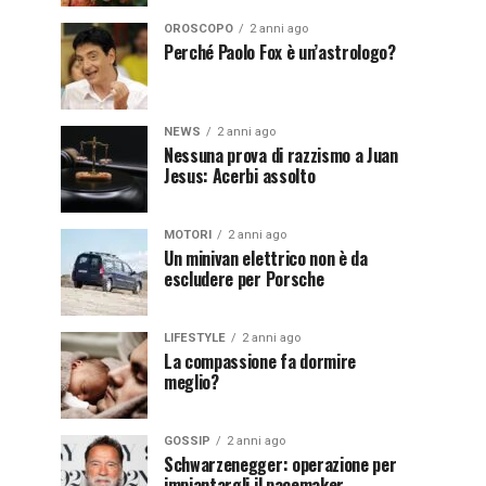
OROSCOPO
2 anni ago
Perché Paolo Fox è un’astrologo?
NEWS
2 anni ago
Nessuna prova di razzismo a Juan
Jesus: Acerbi assolto
MOTORI
2 anni ago
Un minivan elettrico non è da
escludere per Porsche
LIFESTYLE
2 anni ago
La compassione fa dormire
meglio?
GOSSIP
2 anni ago
Schwarzenegger: operazione per
impiantargli il pacemaker