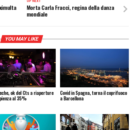
UP NEXT
ximulta
Morta Carla Fracci, regina della danza
mondiale
YOU MAY LIKE
eche, ok del Cts a riaperture
Covid in Spagna, torna il coprifuoco
pienza al 35%
a Barcellona