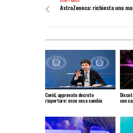
DON'T MISS
AstraZeneca: richiesta una ma
Covid, approvato decreto
Discot
riaperture: ecco cosa cambia
con ca