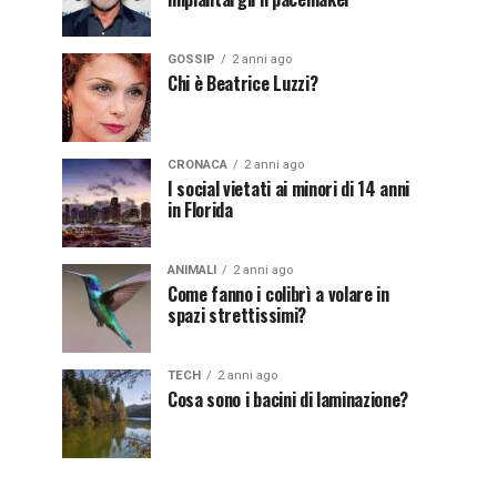
GOSSIP
2 anni ago
Chi è Beatrice Luzzi?
CRONACA
2 anni ago
I social vietati ai minori di 14 anni
in Florida
ANIMALI
2 anni ago
Come fanno i colibrì a volare in
spazi strettissimi?
TECH
2 anni ago
Cosa sono i bacini di laminazione?