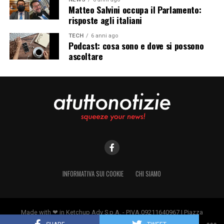
Matteo Salvini occupa il Parlamento:
risposte agli italiani
TECH
6 anni ago
Podcast: cosa sono e dove si possono
ascoltare
INFORMATIVA SUI COOKIE
CHI SIAMO
Made with ❤ in Ketchup Adv S.p.A. - PIVA.09211640967 | Piazza
Borromeo 14, 20123 Milano