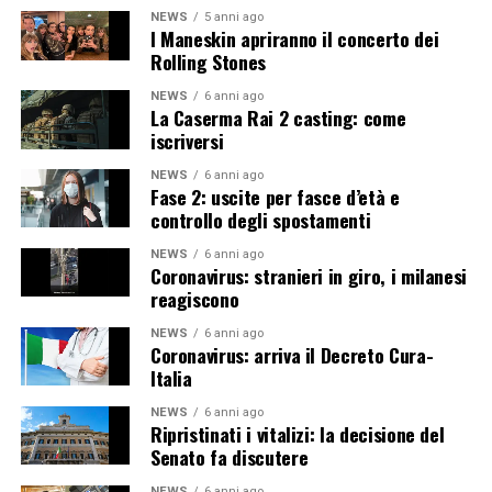
NEWS
5 anni ago
I Maneskin apriranno il concerto dei
Rolling Stones
NEWS
6 anni ago
La Caserma Rai 2 casting: come
iscriversi
NEWS
6 anni ago
Fase 2: uscite per fasce d’età e
controllo degli spostamenti
NEWS
6 anni ago
Coronavirus: stranieri in giro, i milanesi
reagiscono
NEWS
6 anni ago
Coronavirus: arriva il Decreto Cura-
Italia
NEWS
6 anni ago
Ripristinati i vitalizi: la decisione del
Senato fa discutere
NEWS
6 anni ago