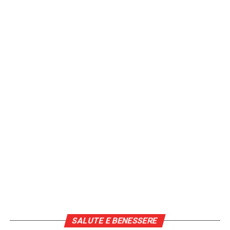
[fonte immagine: https://pixabay.com/it/photos/mani-
vecchio-vecchiaia-anziano-2906458/]
Continua a leggere su atuttonotizie.it
Vuoi essere sempre aggiornato e ricevere le principali
notizie del giorno?
Iscriviti alla nostra Newsletter
SALUTE E BENESSERE