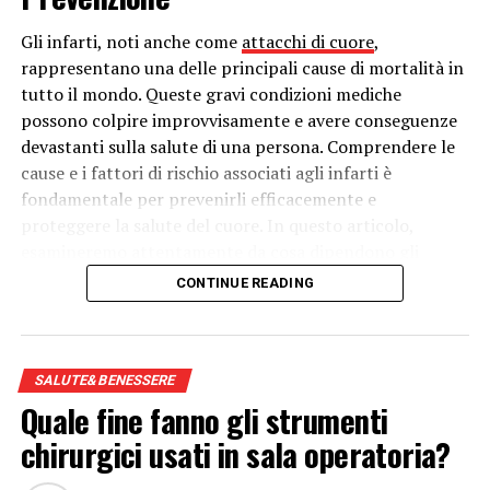
Ecco quanto bisogna allenarsi per ottenere dei risultati
Gli infarti, noti anche come
attacchi di cuore
,
rappresentano una delle principali cause di mortalità in
tutto il mondo. Queste gravi condizioni mediche
possono colpire improvvisamente e avere conseguenze
devastanti sulla salute di una persona. Comprendere le
cause e i fattori di rischio associati agli infarti è
fondamentale per prevenirli efficacemente e
proteggere la salute del cuore. In questo articolo,
esamineremo attentamente da cosa dipendono gli
infarti, esplorando le cause sottostanti, i fattori di
CONTINUE READING
rischio e le strategie di prevenzione.
Cause degli Infarti:
SALUTE&BENESSERE
Gli infarti si verificano quando il flusso sanguigno verso
Quale fine fanno gli strumenti
una parte del cuore viene interrotto, spesso a causa
chirurgici usati in sala operatoria?
dell’occlusione di una delle arterie coronarie. Le
principali cause di questo blocco includono: