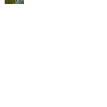
valutazione e un trattamento più specifico. Con le cure
adeguate, è possibile ottenere sollievo dai sintomi delle
ragadi e ripristinare la
salute
della pelle.
[fonte immagine: https://pixabay.com/it/photos/mani-
vecchio-vecchiaia-anziano-2906458/]
Continua a leggere su atuttonotizie.it
Vuoi essere sempre aggiornato e ricevere le principali
notizie del giorno?
Iscriviti alla nostra Newsletter