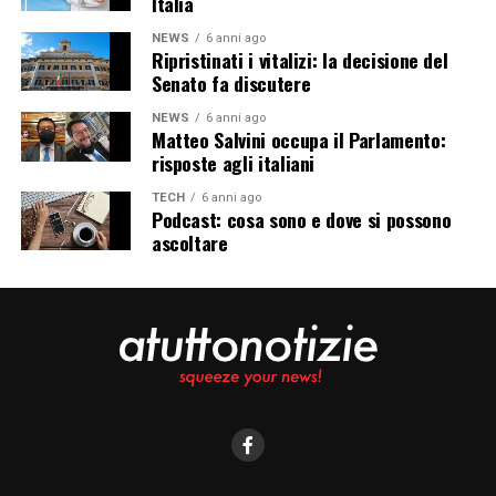
Italia
NEWS
6 anni ago
Ripristinati i vitalizi: la decisione del
Senato fa discutere
NEWS
6 anni ago
Matteo Salvini occupa il Parlamento:
risposte agli italiani
TECH
6 anni ago
Podcast: cosa sono e dove si possono
ascoltare