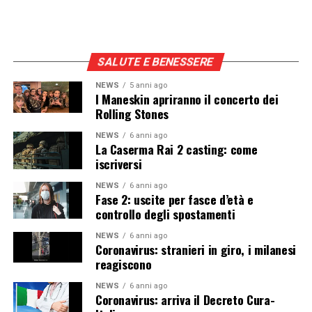
SALUTE E BENESSERE
NEWS
5 anni ago
I Maneskin apriranno il concerto dei
Rolling Stones
NEWS
6 anni ago
La Caserma Rai 2 casting: come
iscriversi
NEWS
6 anni ago
Fase 2: uscite per fasce d’età e
controllo degli spostamenti
NEWS
6 anni ago
Coronavirus: stranieri in giro, i milanesi
reagiscono
NEWS
6 anni ago
Coronavirus: arriva il Decreto Cura-