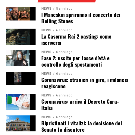
NEWS
5 anni ago
I Maneskin apriranno il concerto dei
Rolling Stones
NEWS
6 anni ago
La Caserma Rai 2 casting: come
iscriversi
NEWS
6 anni ago
Fase 2: uscite per fasce d’età e
controllo degli spostamenti
NEWS
6 anni ago
Coronavirus: stranieri in giro, i milanesi
reagiscono
NEWS
6 anni ago
Coronavirus: arriva il Decreto Cura-
Italia
NEWS
6 anni ago
Ripristinati i vitalizi: la decisione del
Senato fa discutere