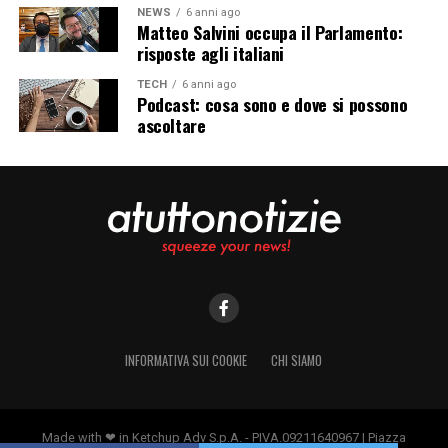
NEWS
6 anni ago
Matteo Salvini occupa il Parlamento:
risposte agli italiani
TECH
6 anni ago
Podcast: cosa sono e dove si possono
ascoltare
INFORMATIVA SUI COOKIE
CHI SIAMO
Made with ❤ in Ketchup Adv S.p.A. - PIVA.09211640967 | Piazza