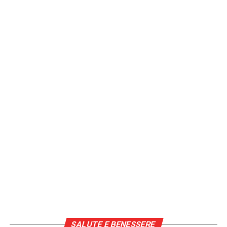
[fonte immagine: https://pixabay.com/it/photos/gli-
sport-atletica-leggera-659656/]
Continua a leggere su atuttonotizie.it
Vuoi essere sempre aggiornato e ricevere le principali
notizie del giorno?
Iscriviti alla nostra Newsletter
SALUTE E BENESSERE