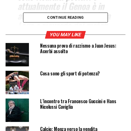
attualmente il Genoa è in
attesa della decisione della
CONTINUE READING
Lega a riguardo del match
di sabato contro il Torino
YOU MAY LIKE
che potrebbe essere
Nessuna prova di razzismo a Juan Jesus:
sospeso. Il virologo
Acerbi assolto
Portella, dato il precedente
incontro calcistico tra il
Cosa sono gli sport di potenza?
Genoa e il Napoli ha chiesto
di rinviare il match Juve-
Napoli proprio per evitare il
L’incontro tra Francesco Guccini e Hans
Nicolussi Caviglia
drastico aumento dei
contagi.
Calcio: Monza verso la vendita