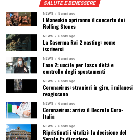
SALUTE E BENESSERE
NEWS
5 anni ago
I Maneskin apriranno il concerto dei
Rolling Stones
NEWS
6 anni ago
La Caserma Rai 2 casting: come
iscriversi
NEWS
6 anni ago
Fase 2: uscite per fasce d’età e
controllo degli spostamenti
NEWS
6 anni ago
Coronavirus: stranieri in giro, i milanesi
reagiscono
NEWS
6 anni ago
Coronavirus: arriva il Decreto Cura-
Italia
NEWS
6 anni ago
Ripristinati i vitalizi: la decisione del
Senato fa discutere