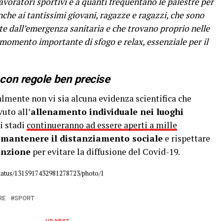
lavoratori sportivi e a quanti frequentano le palestre per
nche ai tantissimi giovani, ragazze e ragazzi, che sono
te dall’emergenza sanitaria e che trovano proprio nelle
momento importante di sfogo e relax, essenziale per il
con regole ben precise
almente non vi sia alcuna evidenza scientifica che
uto all’
allenamento individuale nei luoghi
i stadi
continueranno ad essere aperti a mille
e
mantenere il distanziamento sociale
e rispettare
enzione
per evitare la diffusione del Covid-19.
/status/1315917432981278723/photo/1
RE
SPORT