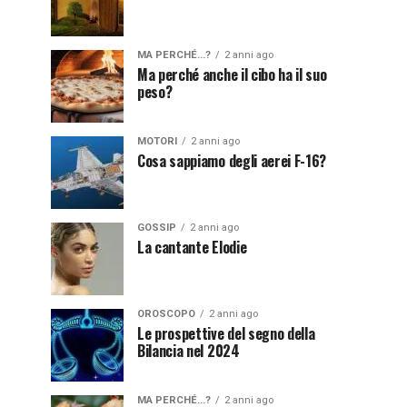
MA PERCHÉ...?
2 anni ago
Ma perché anche il cibo ha il suo
peso?
MOTORI
2 anni ago
Cosa sappiamo degli aerei F-16?
GOSSIP
2 anni ago
La cantante Elodie
OROSCOPO
2 anni ago
Le prospettive del segno della
Bilancia nel 2024
MA PERCHÉ...?
2 anni ago