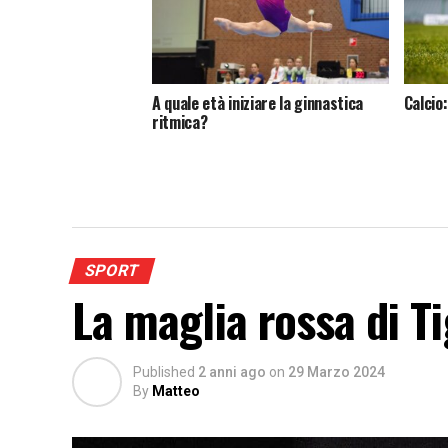
A quale età iniziare la ginnastica
Calcio
ritmica?
SPORT
La maglia rossa di T
Published
2 anni ago
on
29 Marzo 2024
By
Matteo