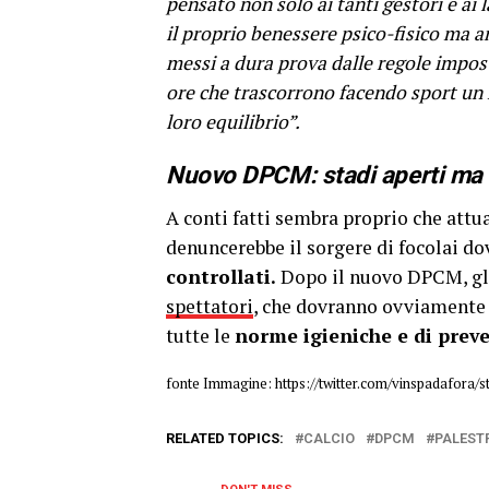
pensato non solo ai tanti gestori e ai 
il proprio benessere psico-fisico ma a
messi a dura prova dalle regole impos
ore che trascorrono facendo sport un 
loro equilibrio”.
Nuovo DPCM: stadi aperti ma 
A conti fatti sembra proprio che attu
denuncerebbe il sorgere di focolai dov
controllati.
Dopo il nuovo DPCM, gl
spettatori
, che dovranno ovviament
tutte le
norme igieniche e di prev
fonte Immagine: https://twitter.com/vinspadafora
RELATED TOPICS:
CALCIO
DPCM
PALEST