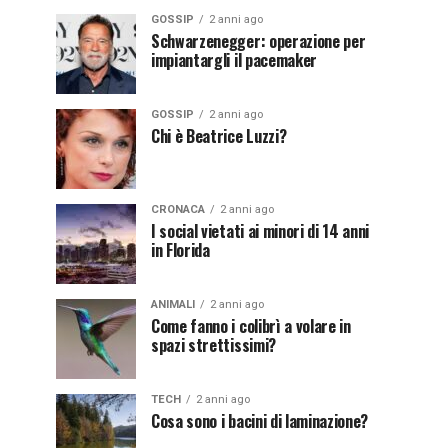
GOSSIP
2 anni ago
Schwarzenegger: operazione per
impiantargli il pacemaker
GOSSIP
2 anni ago
Chi è Beatrice Luzzi?
CRONACA
2 anni ago
I social vietati ai minori di 14 anni
in Florida
ANIMALI
2 anni ago
Come fanno i colibrì a volare in
spazi strettissimi?
TECH
2 anni ago
Cosa sono i bacini di laminazione?