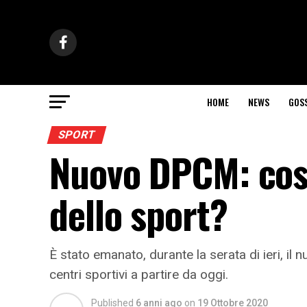
HOME
NEWS
GOS
SPORT
Nuovo DPCM: cos
dello sport?
È stato emanato, durante la serata di ieri, i
centri sportivi a partire da oggi.
Published
6 anni ago
on
19 Ottobre 2020