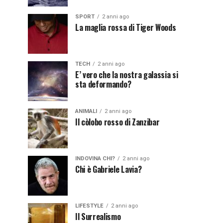
SPORT
2 anni ago
La maglia rossa di Tiger Woods
TECH
2 anni ago
E’ vero che la nostra galassia si
sta deformando?
ANIMALI
2 anni ago
Il còlobo rosso di Zanzibar
INDOVINA CHI?
2 anni ago
Chi è Gabriele Lavia?
LIFESTYLE
2 anni ago
Il Surrealismo