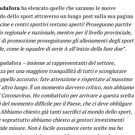
adafora
ha elencato quelle che saranno le nuove
do dello sport attraverso un lungo post sulla sua pagina
scine e centri sportivi restano aperti! Proseguono partite
lo regionale e nazionale, mentre per il livello provinciale,
i di promozione proseguiranno gli allenamenti degli sport
, come le squadre di serie A all’inizio della fase due”.
Spadafora
– insieme ai rappresentanti del settore,
za per una maggiore tranquillità di tutti e scongiurare
 appello accorato: fate attenzione e rispettate al massimo
si altro luogo. È un momento davvero critico, non abbiamo
l Coronavirus. Ho combattuto per arrivare a questa scelta
del momento difficile per il Paese, che ci deve obbligare
 Abbiamo chiesto già tanti sacrifici al mondo dello sport,
, e soprattutto abbiamo chiesto ai gestori investimenti
igide misure. Non è facile assumere certe scelte ma ho