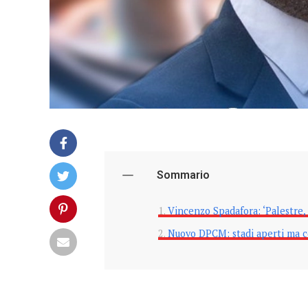
Sommario
Vincenzo Spadafora: ‘Palestre, 
Nuovo DPCM: stadi aperti ma c