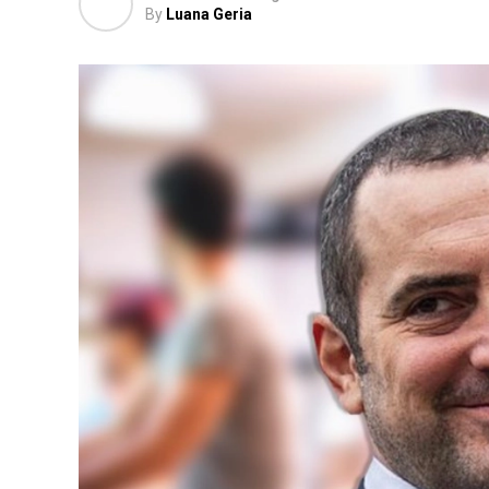
By
Luana Geria