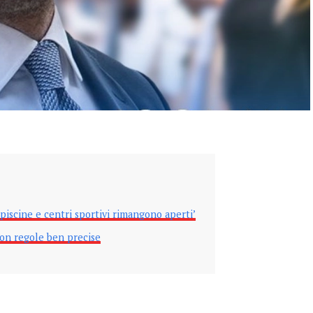
piscine e centri sportivi rimangono aperti’
on regole ben precise