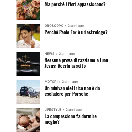
Ma perché i fiori appassiscono?
OROSCOPO
2 anni ago
Perché Paolo Fox è un’astrologo?
NEWS
2 anni ago
Nessuna prova di razzismo a Juan
Jesus: Acerbi assolto
MOTORI
2 anni ago
Un minivan elettrico non è da
escludere per Porsche
LIFESTYLE
2 anni ago
La compassione fa dormire
meglio?