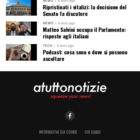
NEWS
6 anni ago
Ripristinati i vitalizi: la decisione del
Senato fa discutere
NEWS
6 anni ago
Matteo Salvini occupa il Parlamento:
risposte agli italiani
TECH
6 anni ago
Podcast: cosa sono e dove si possono
ascoltare
INFORMATIVA SUI COOKIE
CHI SIAMO