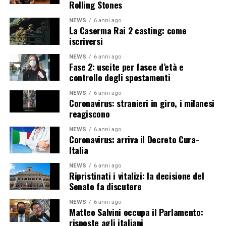
Rolling Stones
NEWS
6 anni ago
La Caserma Rai 2 casting: come
iscriversi
NEWS
6 anni ago
Fase 2: uscite per fasce d’età e
controllo degli spostamenti
NEWS
6 anni ago
Coronavirus: stranieri in giro, i milanesi
reagiscono
NEWS
6 anni ago
Coronavirus: arriva il Decreto Cura-
Italia
NEWS
6 anni ago
Ripristinati i vitalizi: la decisione del
Senato fa discutere
NEWS
6 anni ago
Matteo Salvini occupa il Parlamento:
risposte agli italiani