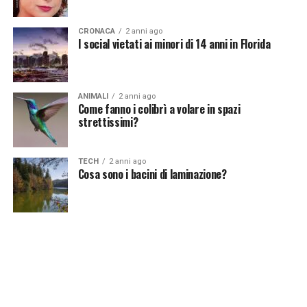
stessa.
CRONACA
2 anni ago
I social vietati ai minori di 14 anni in Florida
[fonte immagine:
https://pixabay.com/it/photos/notizia-giornale-
quotidiano-computer-1729539/]
ANIMALI
2 anni ago
Come fanno i colibrì a volare in spazi
strettissimi?
Continua a leggere su atuttonotizie.it
TECH
2 anni ago
Cosa sono i bacini di laminazione?
Vuoi essere sempre aggiornato e ricevere le principali
notizie del giorno?
Iscriviti alla nostra Newsletter