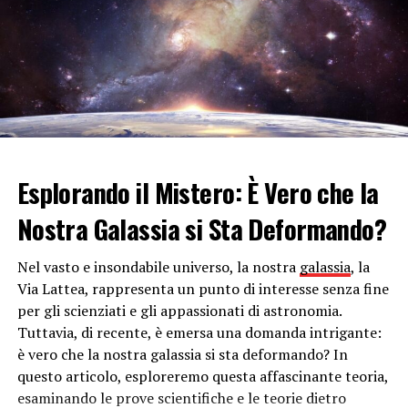
La cartella file, secondo
Windows
, può essere protetta
in
due modi differenti
. Il primo si basa solo sulle
capacità interne del sistema operativo, mentre, la
seconda prevede dei software adatti a criptare le
informazioni.
Quando si procede al metodo tradizionale è importante,
prima di tutto, avere dei programmi di compressione. Un
esempio è
WindRAR
o
WinZip
. A questo punto si crea
Esplorando il Mistero: È Vero che la
una cartella dove verranno inseriti i documenti. Con il
Nostra Galassia si Sta Deformando?
tasto destro verrà fuori un menu a tendina e bisognerà
cliccare la voce “aggiungi a un archivio”. Quindi si aprirà
Nel vasto e insondabile universo, la nostra
galassia
, la
il programma dedicato alla compressione dei file.
Via Lattea, rappresenta un punto di interesse senza fine
Aprendo le impostazioni avanzate potremo applicare
per gli scienziati e gli appassionati di astronomia.
una password e crittografare i file.
Tuttavia, di recente, è emersa una domanda intrigante:
Molto importante è anche la
qualità della password
.
è vero che la nostra galassia si sta deformando? In
Questa non deve essere facilmente riconoscibile, allora,
questo articolo, esploreremo questa affascinante teoria,
attenzione alla combinazione di parole e numeri.
esaminando le prove scientifiche e le teorie dietro