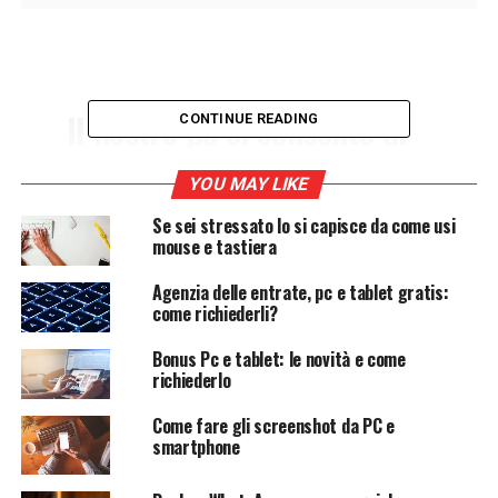
Il nostro pc ci consente di
CONTINUE READING
impostare la password alle
YOU MAY LIKE
cartelle. In questo modo
Se sei stressato lo si capisce da come usi
foto, documenti riservati e
mouse e tastiera
file particolari, possono
Agenzia delle entrate, pc e tablet gratis:
essere protetti dall’accesso
come richiederli?
di estranei. Ciò, ovviamente,
Bonus Pc e tablet: le novità e come
è possibile senza software
richiederlo
esterni.
Come fare gli screenshot da PC e
smartphone
L’importanza della privacy