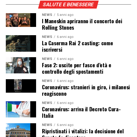
SALUTE E BENESSERE
NEWS
5 anni ago
I Maneskin apriranno il concerto dei
Rolling Stones
NEWS
6 anni ago
La Caserma Rai 2 casting: come
iscriversi
NEWS
6 anni ago
Fase 2: uscite per fasce d’età e
controllo degli spostamenti
NEWS
6 anni ago
Coronavirus: stranieri in giro, i milanesi
reagiscono
NEWS
6 anni ago
Coronavirus: arriva il Decreto Cura-
Italia
NEWS
6 anni ago
Ripristinati i vitalizi: la decisione del