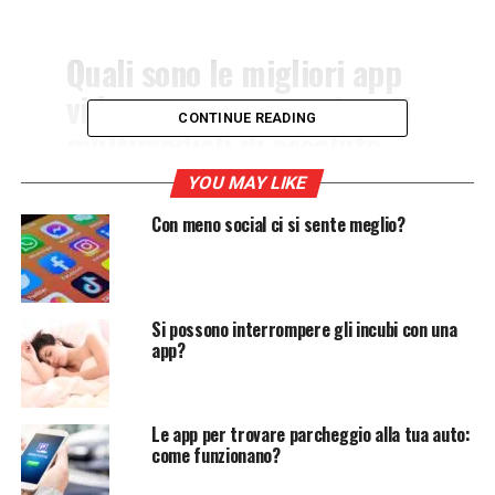
Quali sono le migliori app
video per creare contenuti
CONTINUE READING
multimediali di assoluto
rilievo? Scopriamo insieme
YOU MAY LIKE
le app per video che
Con meno social ci si sente meglio?
dovresti assolutamente
scaricare.
Si possono interrompere gli incubi con una
app?
Perché le app video sono così importanti
Al giorno d’oggi, sui vari social, i video sono
estremamente diffusi. Diverse
piattaforme di
Le app per trovare parcheggio alla tua auto:
videosharing
sono riuscite ad acquisire un successo
come funzionano?
straordinario, da YouTube a Tik Tok passando per