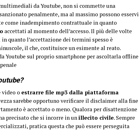
 multimediali da Youtube, non si commette una
to sanzionato penalmente, ma al massimo possono esservi
nte come inadempimento contrattuale in quanto
zo
accettati al momento dell’accesso. Il più delle volte
 in quanto l’accettazione dei termini spesso è
nuscole, il che, costituisce un esimente al reato.
da Youtube sul proprio smartphone per ascoltarla offline
 penale
outube?
e video o
estrarre file mp3 dalla piattaforma
ezza sarebbe opportuno verificare il disclaimer alla fine
ortamento è accettato o meno. Qualora per disattenzione
ha precisato che si incorre in un
illecito civile
. Sempre
cializzati, pratica questa che può essere perseguita