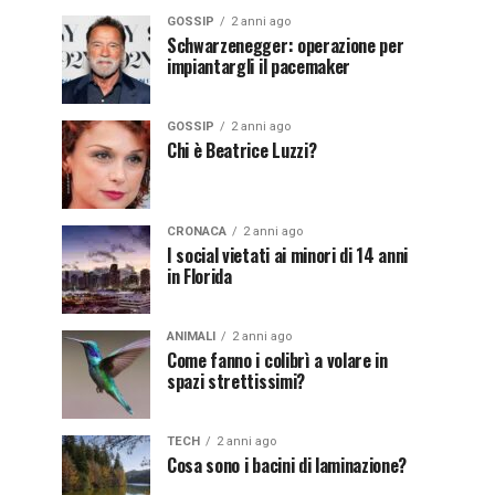
GOSSIP
2 anni ago
Schwarzenegger: operazione per
impiantargli il pacemaker
GOSSIP
2 anni ago
Chi è Beatrice Luzzi?
CRONACA
2 anni ago
I social vietati ai minori di 14 anni
in Florida
ANIMALI
2 anni ago
Come fanno i colibrì a volare in
spazi strettissimi?
TECH
2 anni ago
Cosa sono i bacini di laminazione?