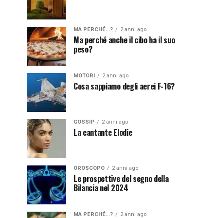
MA PERCHÉ...?
2 anni ago
Ma perché anche il cibo ha il suo
peso?
MOTORI
2 anni ago
Cosa sappiamo degli aerei F-16?
GOSSIP
2 anni ago
La cantante Elodie
OROSCOPO
2 anni ago
Le prospettive del segno della
Bilancia nel 2024
MA PERCHÉ...?
2 anni ago