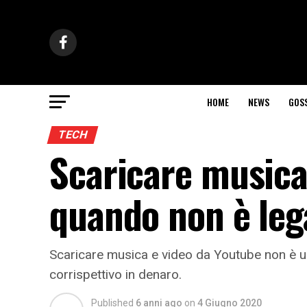
HOME
NEWS
GOS
TECH
Scaricare musica
quando non è leg
Scaricare musica e video da Youtube non è un
corrispettivo in denaro.
Published
6 anni ago
on
4 Giugno 2020