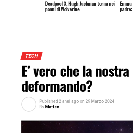
Deadpool 3, Hugh Jackman torna nei
Emma M
panni di Wolverine
padre:
TECH
E’ vero che la nostra 
deformando?
Published
2 anni ago
on
29 Marzo 2024
By
Matteo