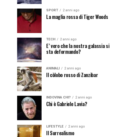
SPORT
2 anni ago
La maglia rossa di Tiger Woods
TECH
2 anni ago
E’ vero che la nostra galassia si
sta deformando?
ANIMALI
2 anni ago
Il còlobo rosso di Zanzibar
INDOVINA CHI?
2 anni ago
Chi è Gabriele Lavia?
LIFESTYLE
2 anni ago
Il Surrealismo