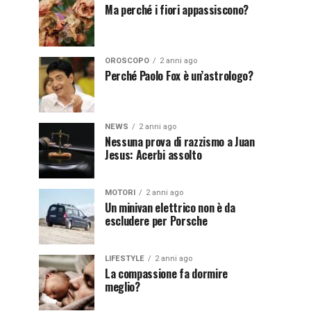
Ma perché i fiori appassiscono?
OROSCOPO
2 anni ago
Perché Paolo Fox è un’astrologo?
NEWS
2 anni ago
Nessuna prova di razzismo a Juan
Jesus: Acerbi assolto
MOTORI
2 anni ago
Un minivan elettrico non è da
escludere per Porsche
LIFESTYLE
2 anni ago
La compassione fa dormire
meglio?