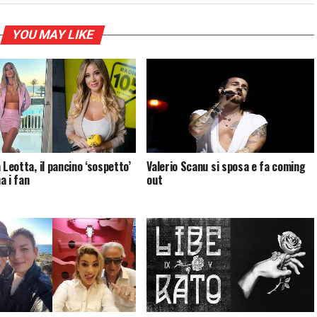
YOU MAY LIKE
 Leotta, il pancino ‘sospetto’
Valerio Scanu si sposa e fa coming
a i fan
out