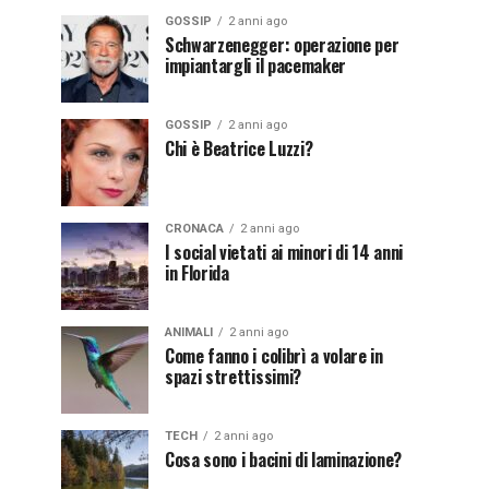
GOSSIP
2 anni ago
Schwarzenegger: operazione per
impiantargli il pacemaker
GOSSIP
2 anni ago
Chi è Beatrice Luzzi?
CRONACA
2 anni ago
I social vietati ai minori di 14 anni
in Florida
ANIMALI
2 anni ago
Come fanno i colibrì a volare in
spazi strettissimi?
TECH
2 anni ago
Cosa sono i bacini di laminazione?