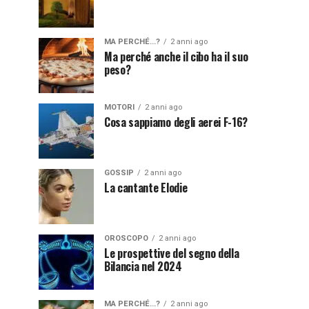
MA PERCHÉ...?
2 anni ago
Ma perché anche il cibo ha il suo
peso?
MOTORI
2 anni ago
Cosa sappiamo degli aerei F-16?
GOSSIP
2 anni ago
La cantante Elodie
OROSCOPO
2 anni ago
Le prospettive del segno della
Bilancia nel 2024
MA PERCHÉ...?
2 anni ago