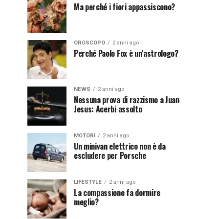
Ma perché i fiori appassiscono?
OROSCOPO
2 anni ago
Perché Paolo Fox è un’astrologo?
NEWS
2 anni ago
Nessuna prova di razzismo a Juan
Jesus: Acerbi assolto
MOTORI
2 anni ago
Un minivan elettrico non è da
escludere per Porsche
LIFESTYLE
2 anni ago
La compassione fa dormire
meglio?