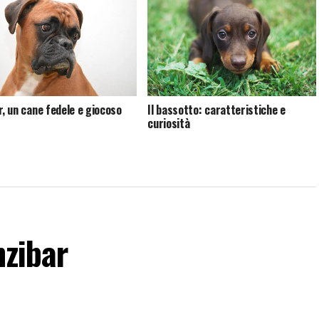
r, un cane fedele e giocoso
Il bassotto: caratteristiche e
curiosità
nzibar