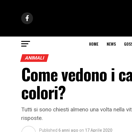
HOME
NEWS
GOS
ANIMALI
Come vedono i can
colori?
Tutti si sono chiesti almeno una volta nella v
risposte.
Published
6 anni ago
on
17 Aprile 2020