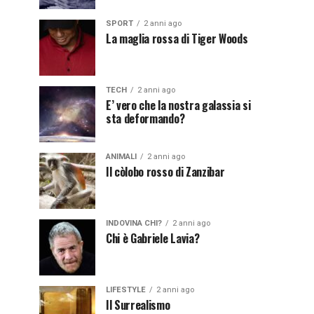
SPORT
2 anni ago
La maglia rossa di Tiger Woods
TECH
2 anni ago
E’ vero che la nostra galassia si
sta deformando?
ANIMALI
2 anni ago
Il còlobo rosso di Zanzibar
INDOVINA CHI?
2 anni ago
Chi è Gabriele Lavia?
LIFESTYLE
2 anni ago
Il Surrealismo