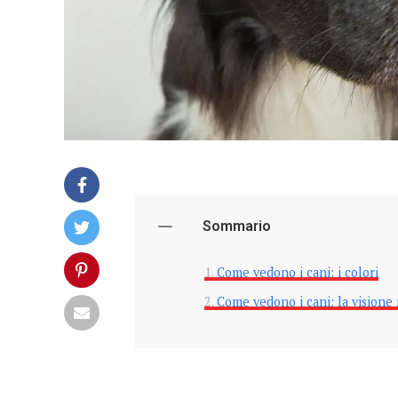
Sommario
Come vedono i cani: i colori
Come vedono i cani: la visione