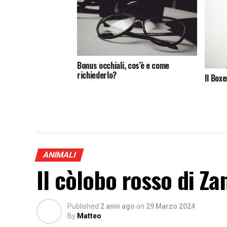
Bonus occhiali, cos’è e come
richiederlo?
Il Boxe
ANIMALI
Il còlobo rosso di Za
Published
2 anni ago
on
29 Marzo 2024
By
Matteo