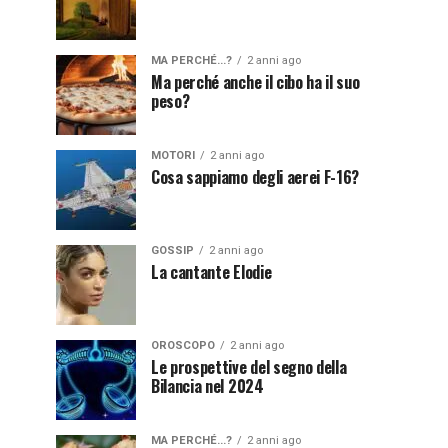
MA PERCHÉ...?
2 anni ago
Ma perché anche il cibo ha il suo
peso?
MOTORI
2 anni ago
Cosa sappiamo degli aerei F-16?
GOSSIP
2 anni ago
La cantante Elodie
OROSCOPO
2 anni ago
Le prospettive del segno della
Bilancia nel 2024
MA PERCHÉ...?
2 anni ago