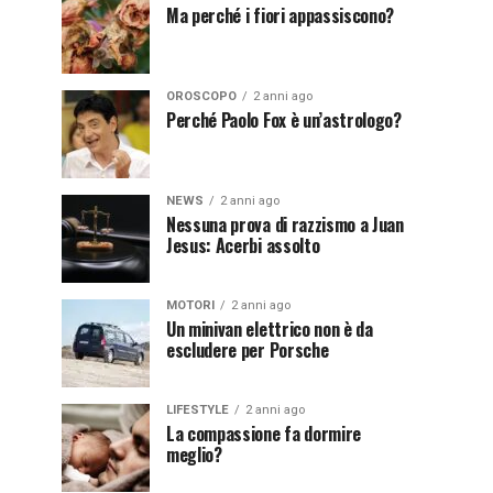
Ma perché i fiori appassiscono?
OROSCOPO
2 anni ago
Perché Paolo Fox è un’astrologo?
NEWS
2 anni ago
Nessuna prova di razzismo a Juan
Jesus: Acerbi assolto
MOTORI
2 anni ago
Un minivan elettrico non è da
escludere per Porsche
LIFESTYLE
2 anni ago
La compassione fa dormire
meglio?