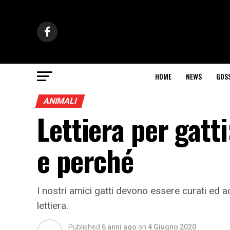
HOME
NEWS
GOS
ANIMALI
Lettiera per gatti
e perché
I nostri amici gatti devono essere curati ed a
lettiera.
Published
6 anni ago
on
4 Giugno 2020