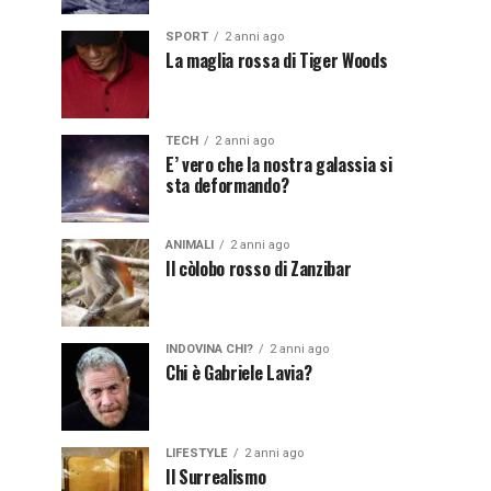
SPORT
2 anni ago
La maglia rossa di Tiger Woods
TECH
2 anni ago
E’ vero che la nostra galassia si
sta deformando?
ANIMALI
2 anni ago
Il còlobo rosso di Zanzibar
INDOVINA CHI?
2 anni ago
Chi è Gabriele Lavia?
LIFESTYLE
2 anni ago
Il Surrealismo