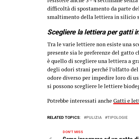
resistere anche 3 – 4 settimane senza
difficoltà di spostamento da parte del
smaltimento della lettiera in silicio s
Scegliere la lettiera per gatt
Tra le varie lettiere non esiste una sc
presente sia le preferenze del gatto ch
è quello di scegliere una lettiera a g
degli odori strani perché l’olfatto de
odore diverso per impedire loro di usa
si possono scegliere le lettiere biode
Potrebbe interessati anche
Gatti e le
RELATED TOPICS:
PULIZIA
TIPOLOGIE
DON'T MISS
Come insegnare ad un gatto di