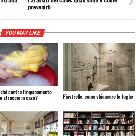
prevenirli
YOU MAY LIKE
ché contro l’inquinamento
Piastrelle, come sbiancare le fughe
lo straccio in casa?