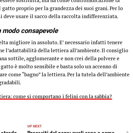
 essere sostituita, ma ha come controindicazione la
 gatto proprio per la grandezza dei suoi grani. Per lo
i deve usare il sacco della raccolta indifferenziata.
i in modo consapevole
elta migliore in assoluto. E’ necessario infatti tenere
e l’adattabilità della lettiera all’ambiente. Il consiglio
rana sottile, agglomerante e non crei della polvere e
l gatto è molto sensibile e basta solo un accenno di
re come “bagno” la lettiera. Per la tutela dell’ambiente
gradabili.
ttiera: come si comportano i felini con la sabbia?
UP NEXT
 strada
Parassiti del cane: quali sono e come