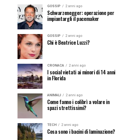
GOSSIP
2 anni ago
Schwarzenegger: operazione per
impiantargli il pacemaker
GOSSIP
2 anni ago
Chi è Beatrice Luzzi?
CRONACA
2 anni ago
I social vietati ai minori di 14 anni
in Florida
ANIMALI
2 anni ago
Come fanno i colibrì a volare in
spazi strettissimi?
TECH
2 anni ago
Cosa sono i bacini di laminazione?