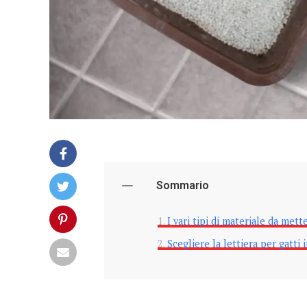
Sommario
I vari tipi di materiale da mett
Scegliere la lettiera per gatt