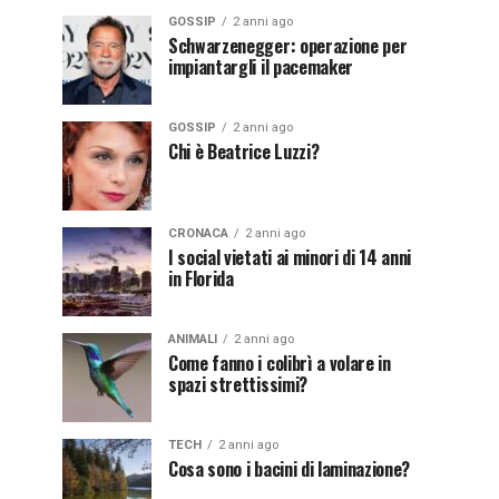
GOSSIP
2 anni ago
Schwarzenegger: operazione per
impiantargli il pacemaker
GOSSIP
2 anni ago
Chi è Beatrice Luzzi?
CRONACA
2 anni ago
I social vietati ai minori di 14 anni
in Florida
ANIMALI
2 anni ago
Come fanno i colibrì a volare in
spazi strettissimi?
TECH
2 anni ago
Cosa sono i bacini di laminazione?