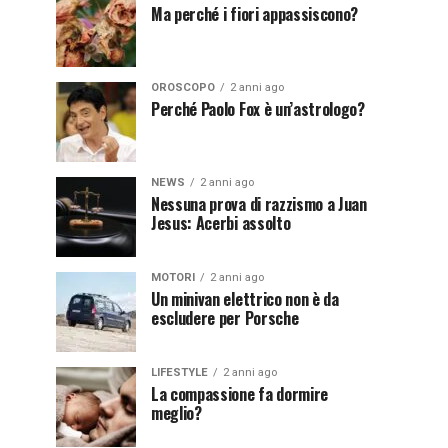
Ma perché i fiori appassiscono?
OROSCOPO
2 anni ago
Perché Paolo Fox è un’astrologo?
NEWS
2 anni ago
Nessuna prova di razzismo a Juan
Jesus: Acerbi assolto
MOTORI
2 anni ago
Un minivan elettrico non è da
escludere per Porsche
LIFESTYLE
2 anni ago
La compassione fa dormire
meglio?