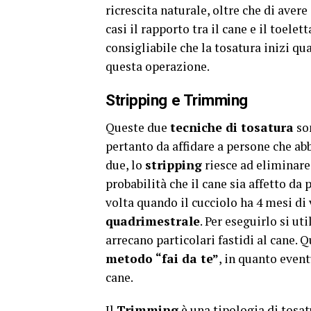
ricrescita naturale, oltre che di avere
casi il rapporto tra il cane e il toele
consigliabile che la tosatura inizi qu
questa operazione.
Stripping e Trimming
Queste due
tecniche di tosatura
son
pertanto da affidare a persone che ab
due, lo
stripping
riesce ad eliminare
probabilità che il cane sia affetto da
volta quando il cucciolo ha 4 mesi d
quadrimestrale
. Per eseguirlo si u
arrecano particolari fastidi al cane. 
metodo “fai da te”
, in quanto event
cane.
Il
Trimming
è una tipologia di tosat