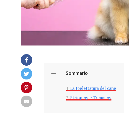
Sommario
La toelettatura del cane
Stripping e Trimming