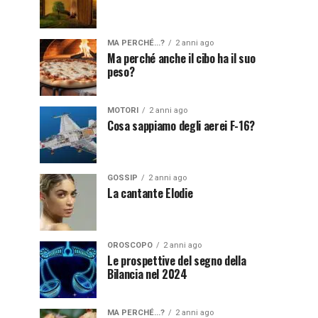
MA PERCHÉ...?
2 anni ago
Ma perché anche il cibo ha il suo
peso?
MOTORI
2 anni ago
Cosa sappiamo degli aerei F-16?
GOSSIP
2 anni ago
La cantante Elodie
OROSCOPO
2 anni ago
Le prospettive del segno della
Bilancia nel 2024
MA PERCHÉ...?
2 anni ago