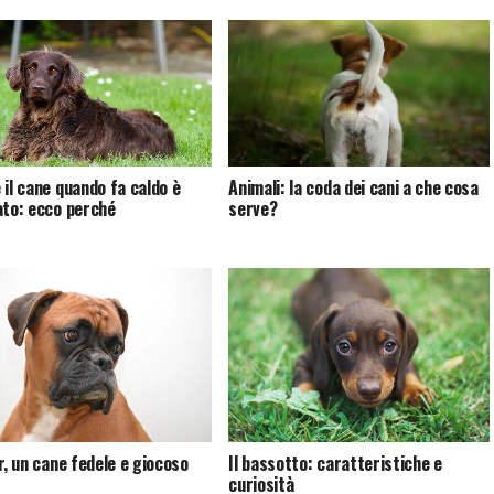
 il cane quando fa caldo è
Animali: la coda dei cani a che cosa
ato: ecco perché
serve?
r, un cane fedele e giocoso
Il bassotto: caratteristiche e
curiosità