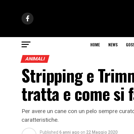
HOME
NEWS
GOS
ANIMALI
Stripping e Trimm
tratta e come si 
Per avere un cane con un pelo sempre curato l
caratteristiche.
Published
6 anni ago
on
22 Maggio 2020