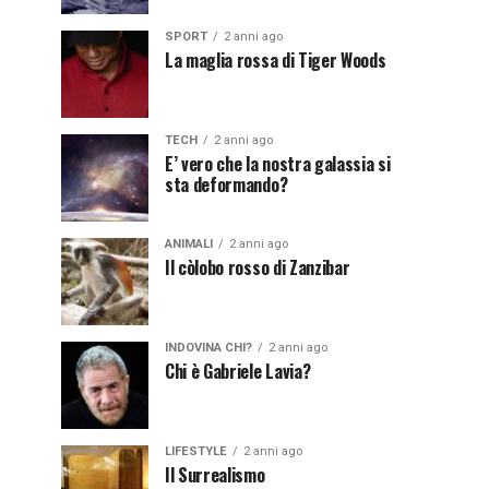
SPORT
2 anni ago
La maglia rossa di Tiger Woods
TECH
2 anni ago
E’ vero che la nostra galassia si
sta deformando?
ANIMALI
2 anni ago
Il còlobo rosso di Zanzibar
INDOVINA CHI?
2 anni ago
Chi è Gabriele Lavia?
LIFESTYLE
2 anni ago
Il Surrealismo