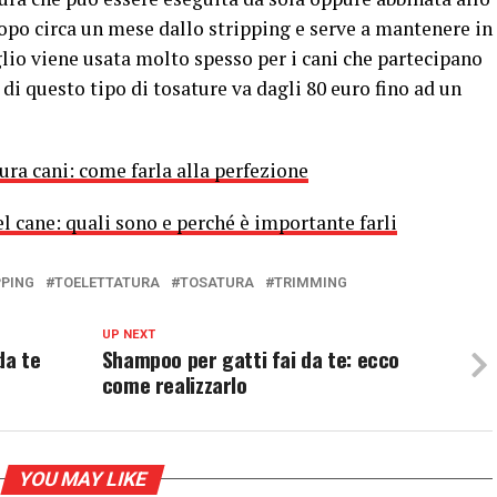
dopo circa un mese dallo stripping e serve a mantenere in
glio viene usata molto spesso per i cani che partecipano
di questo tipo di tosature va dagli 80 euro fino ad un
ura cani: come farla alla perfezione
el cane: quali sono e perché è importante farli
PPING
TOELETTATURA
TOSATURA
TRIMMING
UP NEXT
da te
Shampoo per gatti fai da te: ecco
come realizzarlo
YOU MAY LIKE