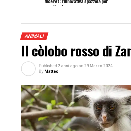
NicePet: l’innovativa spazzola per
cani 2 in 1
ANIMALI
Il còlobo rosso di Za
Published
2 anni ago
on
29 Marzo 2024
By
Matteo