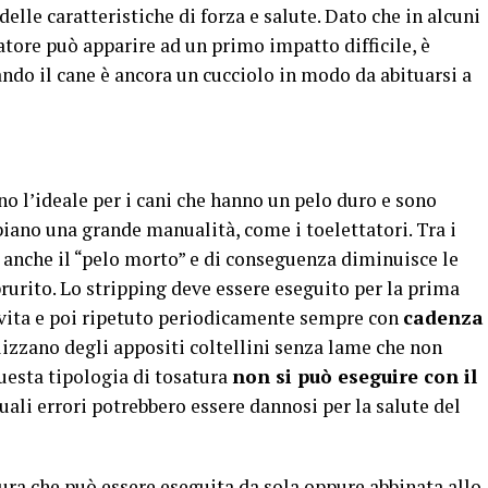
 delle caratteristiche di forza e salute. Dato che in alcuni
ttatore può apparire ad un primo impatto difficile, è
ando il cane è ancora un cucciolo in modo da abituarsi a
o l’ideale per i cani che hanno un pelo duro e sono
biano una grande manualità, come i toelettatori. Tra i
 anche il “pelo morto” e di conseguenza diminuisce le
 prurito. Lo stripping deve essere eseguito per la prima
i vita e poi ripetuto periodicamente sempre con
cadenza
tilizzano degli appositi coltellini senza lame che non
Questa tipologia di tosatura
non si può eseguire con il
uali errori potrebbero essere dannosi per la salute del
ura che può essere eseguita da sola oppure abbinata allo