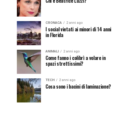
Chi è Beatrice Luzzi?
CRONACA
2 anni ago
I social vietati ai minori di 14 anni
in Florida
ANIMALI
2 anni ago
Come fanno i colibrì a volare in
spazi strettissimi?
TECH
2 anni ago
Cosa sono i bacini di laminazione?