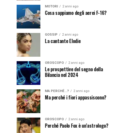
MOTORI
2 anni ago
Cosa sappiamo degli aerei F-16?
GOSSIP
2 anni ago
La cantante Elodie
OROSCOPO
2 anni ago
Le prospettive del segno della
Bilancia nel 2024
MA PERCHÉ...?
2 anni ago
Ma perché i fiori appassiscono?
OROSCOPO
2 anni ago
Perché Paolo Fox è un’astrologo?