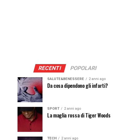
RECENTI
POPOLARI
SALUTE&BENESSERE
2 anni ago
Da cosa dipendono gli infarti?
SPORT
2 anni ago
La maglia rossa di Tiger Woods
TECH
2 anni ago