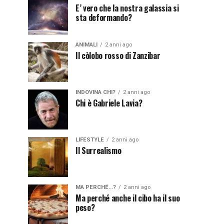
E’ vero che la nostra galassia si
sta deformando?
ANIMALI
2 anni ago
Il còlobo rosso di Zanzibar
INDOVINA CHI?
2 anni ago
Chi è Gabriele Lavia?
LIFESTYLE
2 anni ago
Il Surrealismo
MA PERCHÉ...?
2 anni ago
Ma perché anche il cibo ha il suo
peso?