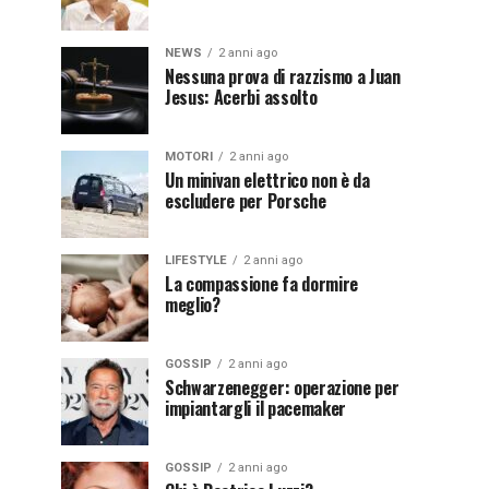
NEWS
2 anni ago
Nessuna prova di razzismo a Juan
Jesus: Acerbi assolto
MOTORI
2 anni ago
Un minivan elettrico non è da
escludere per Porsche
LIFESTYLE
2 anni ago
La compassione fa dormire
meglio?
GOSSIP
2 anni ago
Schwarzenegger: operazione per
impiantargli il pacemaker
GOSSIP
2 anni ago