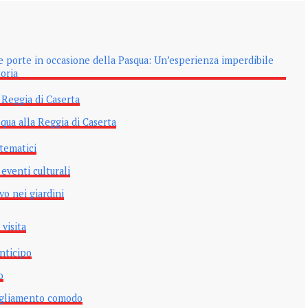
ue porte in occasione della Pasqua: Un’esperienza imperdibile
toria
a Reggia di Caserta
qua alla Reggia di Caserta
 tematici
 eventi culturali
vo nei giardini
 visita
nticipo
o
igliamento comodo