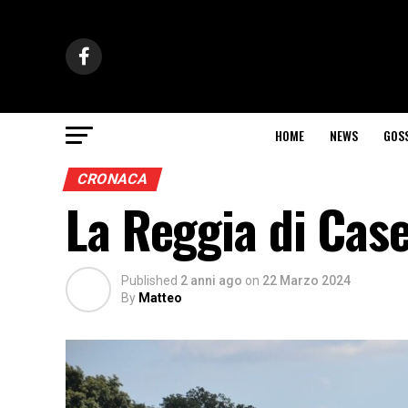
HOME
NEWS
GOS
CRONACA
La Reggia di Cas
Published
2 anni ago
on
22 Marzo 2024
By
Matteo