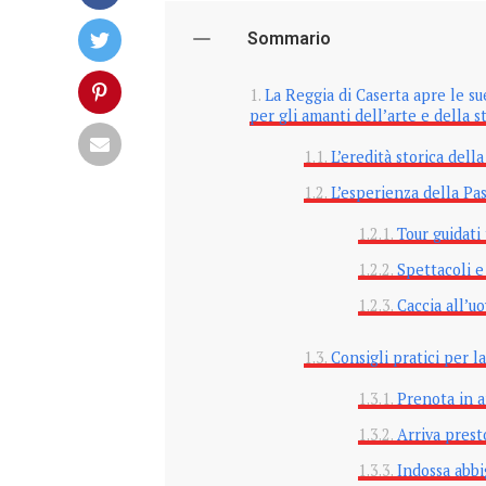
Sommario
La Reggia di Caserta apre le s
per gli amanti dell’arte e della s
L’eredità storica dell
L’esperienza della Pas
Tour guidati
Spettacoli e
Caccia all’uo
Consigli pratici per la
Prenota in a
Arriva prest
Indossa abb