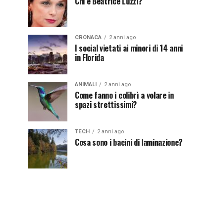
Chi è Beatrice Luzzi?
CRONACA
2 anni ago
I social vietati ai minori di 14 anni
in Florida
ANIMALI
2 anni ago
Come fanno i colibrì a volare in
spazi strettissimi?
TECH
2 anni ago
Cosa sono i bacini di laminazione?