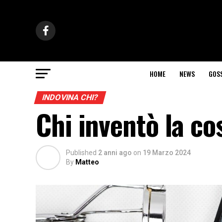
HOME
NEWS
GOS
INDOVINA CHI?
Chi inventò la c
Published
2 anni ago
on
19 Marzo 2024
By
Matteo