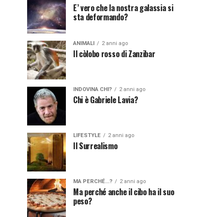
E’ vero che la nostra galassia si
sta deformando?
ANIMALI
2 anni ago
Il còlobo rosso di Zanzibar
INDOVINA CHI?
2 anni ago
Chi è Gabriele Lavia?
LIFESTYLE
2 anni ago
Il Surrealismo
MA PERCHÉ...?
2 anni ago
Ma perché anche il cibo ha il suo
peso?