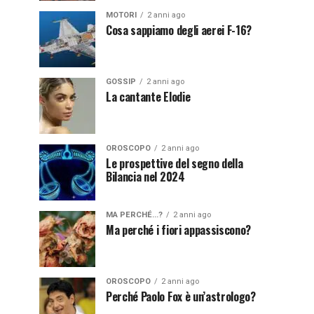
MOTORI
2 anni ago
Cosa sappiamo degli aerei F-16?
GOSSIP
2 anni ago
La cantante Elodie
OROSCOPO
2 anni ago
Le prospettive del segno della
Bilancia nel 2024
MA PERCHÉ...?
2 anni ago
Ma perché i fiori appassiscono?
OROSCOPO
2 anni ago
Perché Paolo Fox è un’astrologo?