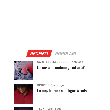
RECENTI
POPOLARI
SALUTE&BENESSERE
2 anni ago
Da cosa dipendono gli infarti?
SPORT
2 anni ago
La maglia rossa di Tiger Woods
TECH
2 anni ago