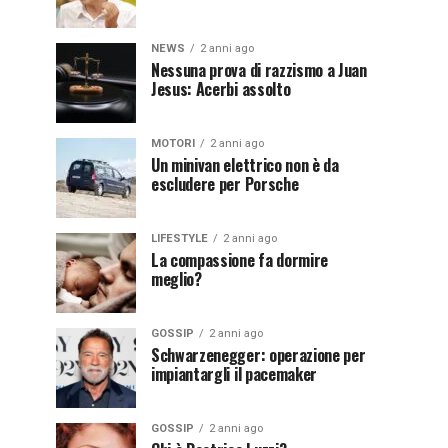
NEWS
2 anni ago
Nessuna prova di razzismo a Juan
Jesus: Acerbi assolto
MOTORI
2 anni ago
Un minivan elettrico non è da
escludere per Porsche
LIFESTYLE
2 anni ago
La compassione fa dormire
meglio?
GOSSIP
2 anni ago
Schwarzenegger: operazione per
impiantargli il pacemaker
GOSSIP
2 anni ago