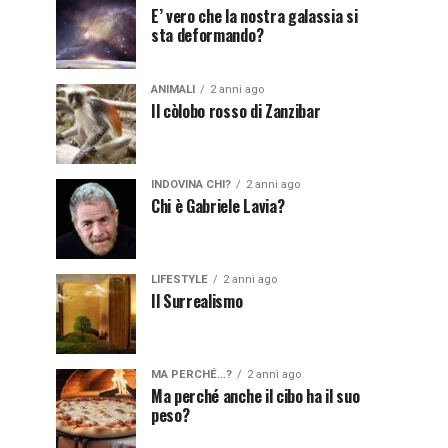
E’ vero che la nostra galassia si
sta deformando?
ANIMALI
2 anni ago
Il còlobo rosso di Zanzibar
INDOVINA CHI?
2 anni ago
Chi è Gabriele Lavia?
LIFESTYLE
2 anni ago
Il Surrealismo
MA PERCHÉ...?
2 anni ago
Ma perché anche il cibo ha il suo
peso?