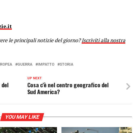
ie.it
re le principali notizie del giorno?
Iscriviti alla nostra
UROPEA
GUERRA
IMPATTO
STORIA
UP NEXT
 del
Cosa c’è nel centro geografico del
Sud America?
YOU MAY LIKE