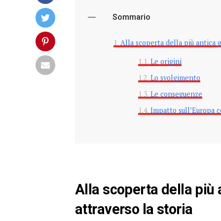
Sommario
Alla scoperta della più antica 
Le origini
Lo svolgimento
Le conseguenze
Impatto sull’Europa
Alla scoperta della più
attraverso la storia