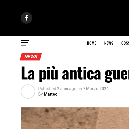
HOME
NEWS
GOS
NEWS
La più antica gu
Published
2 anni ago
on
7 Marzo 2024
By
Matteo