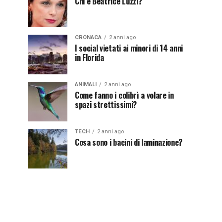
Chi è Beatrice Luzzi?
CRONACA
2 anni ago
I social vietati ai minori di 14 anni
in Florida
ANIMALI
2 anni ago
Come fanno i colibrì a volare in
spazi strettissimi?
TECH
2 anni ago
Cosa sono i bacini di laminazione?