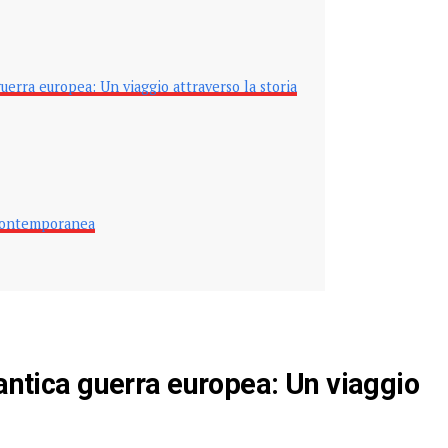
guerra europea: Un viaggio attraverso la storia
 contemporanea
 antica guerra europea: Un viaggio