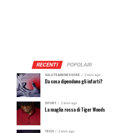
RECENTI
POPOLARI
SALUTE&BENESSERE
2 anni ago
Da cosa dipendono gli infarti?
SPORT
2 anni ago
La maglia rossa di Tiger Woods
TECH
2 anni ago