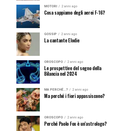
MOTORI
2 anni ago
Cosa sappiamo degli aerei F-16?
GOSSIP
2 anni ago
La cantante Elodie
OROSCOPO
2 anni ago
Le prospettive del segno della
Bilancia nel 2024
MA PERCHÉ...?
2 anni ago
Ma perché i fiori appassiscono?
OROSCOPO
2 anni ago
Perché Paolo Fox è un’astrologo?