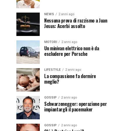
NEWS
2 anni ago
Nessuna prova di razzismo a Juan
Jesus: Acerbi assolto
MOTORI
2 anni ago
Un minivan elettrico non è da
escludere per Porsche
LIFESTYLE
2 anni ago
La compassione fa dormire
meglio?
GOSSIP
2 anni ago
Schwarzenegger: operazione per
impiantargli il pacemaker
GOSSIP
2 anni ago