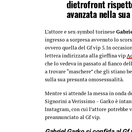
dietrofront rispett
avanzata nella sua 
L’attore e sex-symbol torinese
Gabri
ingresso a sorpresa avvenuto lo scors
ovvero quella del Gf vip 5. In occasio
lettera indirizzata alla gieffina vip
Ad
che lo vedeva in passato al fianco del
a trovare “maschere” che gli stiano b
sulla sua presunta omosessualità.
Mentre si attende la messa in onda de
Signorini a Verissimo – Garko è intan
Instagram, con cui l’attore potrebbe 
preannunciato al Gf vip.
Gabriel Garko si confida al Gf 