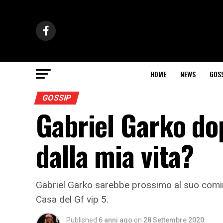
HOME
NEWS
GOS
GOSSIP
Gabriel Garko dop
dalla mia vita?
Gabriel Garko sarebbe prossimo al suo coming
Casa del Gf vip 5.
Published
6 anni ago
on
28 Settembre 2020