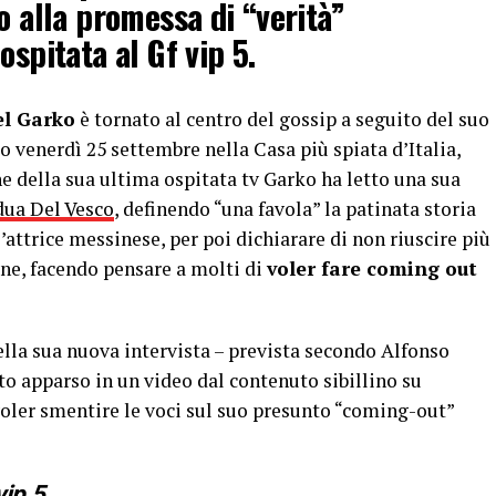
o alla promessa di “verità”
ospitata al Gf vip 5.
el Garko
è tornato al centro del gossip a seguito del suo
o venerdì 25 settembre nella Casa più spiata d’Italia,
ne della sua ultima ospitata tv Garko ha letto una sua
ua Del Vesco
, definendo “una favola” la patinata storia
l’attrice messinese, per poi dichiarare di non riuscire più
ene, facendo pensare a molti di
voler fare coming out
lla sua nuova intervista – prevista secondo Alfonso
to apparso in un video dal contenuto sibillino su
voler smentire le voci sul suo presunto “coming-out”
vip 5