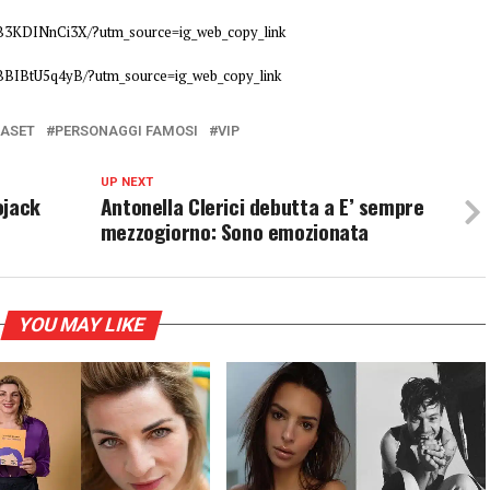
B3KDINnCi3X/?utm_source=ig_web_copy_link
BBIBtU5q4yB/?utm_source=ig_web_copy_link
IASET
PERSONAGGI FAMOSI
VIP
UP NEXT
ojack
Antonella Clerici debutta a E’ sempre
mezzogiorno: Sono emozionata
YOU MAY LIKE