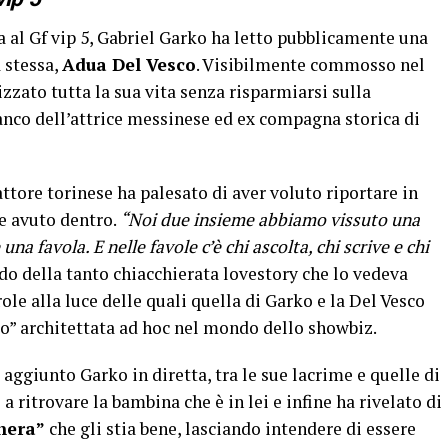
 al Gf vip 5, Gabriel Garko ha letto pubblicamente una
a stessa,
Adua Del Vesco
. Visibilmente commosso nel
izzato tutta la sua vita senza risparmiarsi sulla
ianco dell’attrice messinese ed ex compagna storica di
’attore torinese ha palesato di aver voluto riportare in
e avuto dentro.
“Noi due insieme abbiamo vissuto una
una favola. E nelle favole c’è chi ascolta, chi scrive e chi
do della tanto chiacchierata lovestory che lo vedeva
le alla luce delle quali quella di Garko e la Del Vesco
mo” architettata ad hoc nel mondo dello showbiz.
 aggiunto Garko in diretta, tra le sue lacrime e quelle di
 a ritrovare la bambina che è in lei e infine ha rivelato di
hera”
che gli stia bene, lasciando intendere di essere