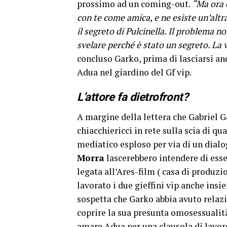
prossimo ad un coming-out.
“Ma ora c
con te come amica, e ne esiste un’altra
il segreto di Pulcinella. Il problema no
svelare perché è stato un segreto. La 
concluso Garko, prima di lasciarsi a
Adua nel giardino del Gf vip.
L’attore fa dietrofront?
A margine della lettera che Gabriel G
chiacchiericci in rete sulla scia di qu
mediatico esploso per via di un dialo
Morra
lascerebbero intendere di esser
legata all’Ares-film ( casa di produzi
lavorato i due gieffini vip anche insie
sospetta che Garko abbia avuto relazio
coprire la sua presunta omosessualità 
amare Adua per una clausola di lavor