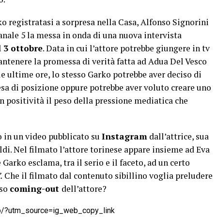
ko registratasi a sorpresa nella Casa, Alfonso Signorini
Canale 5 la messa in onda di una nuova intervista
l
3 ottobre
. Data in cui l’attore potrebbe giungere in tv
antenere la promessa di verità fatta ad Adua Del Vesco
lle ultime ore, lo stesso Garko potrebbe aver deciso di
esa di posizione oppure potrebbe aver voluto creare uno
n positività il peso della pressione mediatica che
o in un video pubblicato su
Instagram
dall’attrice, sua
ldi. Nel filmato l’attore torinese appare insieme ad Eva
Garko esclama, tra il serio e il faceto, ad un certo
.
Che il filmato dal contenuto sibillino voglia preludere
eso
coming-out
dell’attore?
hb/?utm_source=ig_web_copy_link