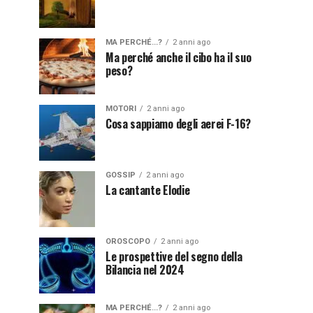
MA PERCHÉ...?
2 anni ago
Ma perché anche il cibo ha il suo
peso?
MOTORI
2 anni ago
Cosa sappiamo degli aerei F-16?
GOSSIP
2 anni ago
La cantante Elodie
OROSCOPO
2 anni ago
Le prospettive del segno della
Bilancia nel 2024
MA PERCHÉ...?
2 anni ago