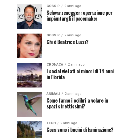
GOSSIP
2 anni ago
Schwarzenegger: operazione per
impiantargli il pacemaker
GOSSIP
2 anni ago
Chi è Beatrice Luzzi?
CRONACA
2 anni ago
I social vietati ai minori di 14 anni
in Florida
ANIMALI
2 anni ago
Come fanno i colibrì a volare in
spazi strettissimi?
TECH
2 anni ago
Cosa sono i bacini di laminazione?