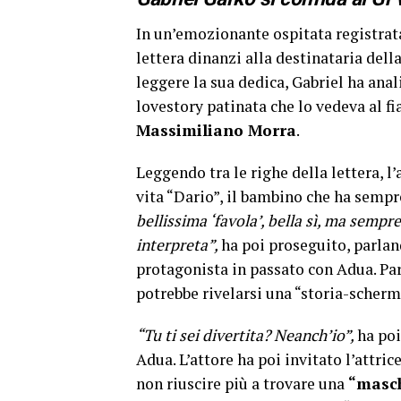
In un’emozionante ospitata registrata
lettera dinanzi alla destinataria dell
leggere la sua dedica, Gabriel ha anal
lovestory patinata che lo vedeva al f
Massimiliano Morra
.
Leggendo tra le righe della lettera, l
vita “Dario”, il bambino che ha sempr
bellissima ‘favola’, bella sì, ma sempre 
interpreta”,
ha poi proseguito, parlan
protagonista in passato con Adua. Paro
potrebbe rivelarsi una “storia-scher
“Tu ti sei divertita? Neanch’io”,
ha poi
Adua. L’attore ha poi invitato l’attrice
non riuscire più a trovare una
“masc