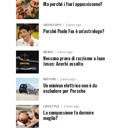
Ma perché i fiori appassiscono?
OROSCOPO
2 anni ago
Perché Paolo Fox è un’astrologo?
NEWS
2 anni ago
Nessuna prova di razzismo a Juan
Jesus: Acerbi assolto
MOTORI
2 anni ago
Un minivan elettrico non è da
escludere per Porsche
LIFESTYLE
2 anni ago
La compassione fa dormire
meglio?