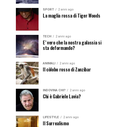
SPORT
2 anni ago
La maglia rossa di Tiger Woods
TECH
2 anni ago
E’ vero che la nostra galassia si
sta deformando?
ANIMALI
2 anni ago
Il còlobo rosso di Zanzibar
INDOVINA CHI?
2 anni ago
Chi è Gabriele Lavia?
LIFESTYLE
2 anni ago
Il Surrealismo