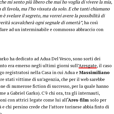
he mi sento più libero che mai ho voglia di vivere la mia,
 di favola, ma l’ho vissuta da solo. E che tanti chiamano
n è svelare il segreto, ma vorrei avere la possibilità di
verità scavalcherà ogni segnale di omertà”,
ha così
ndare ad un interminabile e commosso abbraccio con
arko ha dedicato ad Adua Del Vesco, sono sorti dei
anto era emerso negli ultimi giorni sull’
Aresgate
, il caso
go registratosi nella Casa in cui Adua e
Massimiliano
e stati vittime di un’agenzia, che per il web sarebbe
one di numerose fiction di successo, per la quale hanno
me a Gabriel Garko). C’è chi ora, tra gli internauti,
ni con attrici legate come lui all
‘Ares-film
solo per
e chi persino crede che l’attore torinese abbia finto di
o.