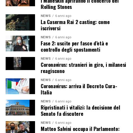
I Maneskin apriranno il concerto dei
Rolling Stones
NEWS
6 anni ago
La Caserma Rai 2 casting: come
iscriversi
NEWS
6 anni ago
Fase 2: uscite per fasce d’età e
controllo degli spostamenti
NEWS
6 anni ago
Coronavirus: stranieri in giro, i milanesi
reagiscono
NEWS
6 anni ago
Coronavirus: arriva il Decreto Cura-
Italia
NEWS
6 anni ago
Ripristinati i vitalizi: la decisione del
Senato fa discutere
NEWS
6 anni ago
Matteo Salvini occupa il Parlamento: