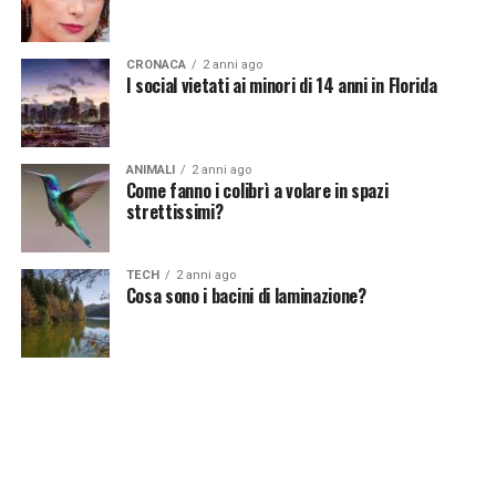
https://www.ilciriaco.it/2023/12/10/beatrice-luzzi-
incantevole-da-giovanissima-la-foto-in-copertina-
CRONACA
2 anni ago
comera-la-concorrente-del-grande-fratello/]
I social vietati ai minori di 14 anni in Florida
Continua a leggere su atuttonotizie.it
ANIMALI
2 anni ago
Come fanno i colibrì a volare in spazi
strettissimi?
Vuoi essere sempre aggiornato e ricevere le principali
notizie del giorno?
Iscriviti alla nostra Newsletter
TECH
2 anni ago
Cosa sono i bacini di laminazione?