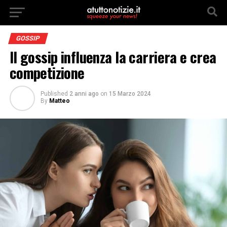
GOSSIP
Il gossip influenza la carriera e crea
competizione
Published
2 anni ago
on
15 Marzo 2024
By
Matteo