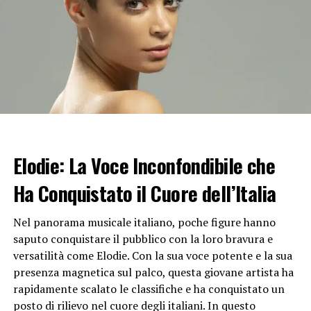
personali e così via.
L’Impatto del Gossip sulle Carriere
Il gossip può influenzare negativamente le carriere in
diversi modi:
1. Danneggia la Reputazione: Le voci maligne possono
danneggiare la reputazione di un individuo all’interno
dell’organizzazione, minando la fiducia dei colleghi e dei
Elodie: La Voce Inconfondibile che
superiori.
Ha Conquistato il Cuore dell’Italia
2. Creazione di Competizione Negativa: Il gossip può
alimentare una cultura di competizione dannosa, dove i
Nel panorama musicale italiano, poche figure hanno
colleghi cercano di screditarsi a vicenda per ottenere
saputo conquistare il pubblico con la loro bravura e
vantaggi personali.
versatilità come Elodie. Con la sua voce potente e la sua
presenza magnetica sul palco, questa giovane artista ha
3. Distrazione e Riduzione dell’Efficienza: I dipendenti
rapidamente scalato le classifiche e ha conquistato un
coinvolti nel gossip tendono a concentrarsi meno sulle
posto di rilievo nel cuore degli italiani. In questo