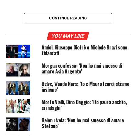
CONTINUE READING
Stefano De Martino ha
YOU MAY LIKE
concesso una lunga
Amici, Giuseppe Giofrè e Michele Bravi sono
intervista al Corriere della
fidanzati
Sera in cui ha parlato a a
Morgan confessa: ‘Non ho mai smesso di
ruota libera della sua vita
amare Asia Argento’
professionale e
Belve, Wanda Nara: ‘Io e Mauro Icardi stiamo
sentimentale.
insieme’
Morte Vialli, Dino Baggio: ‘Ho paura anch’io,
si indaghi’
Stefano De Martino
si è raccontato in una lunga
intervista al
Corriere della Sera
. L’ex ballerino, oggi
Belen rivela: ‘Non ho mai smesso di amare
conduttore, ha confermato per la prima volta il
ritorno
Stefano’
di fiamma con la moglie Belen Rodriguez
ed è