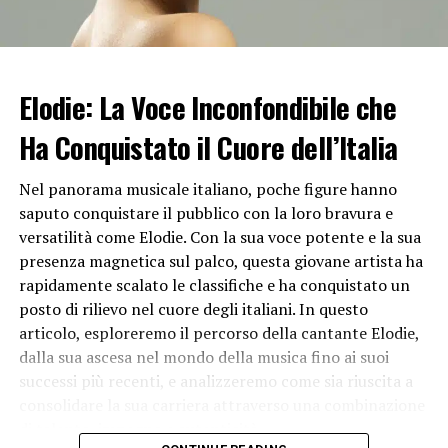
De Martino ha affermato di sentirsi oggi più a suo agio
nella conduzione:
“Rappresenta meglio me e le mie
passioni”
, ha detto. Presto lo vedremo anche in veste di
attore
nella commedia “Il Giorno più Bello” diretta da
Elodie: La Voce Inconfondibile che
Andrea Zalone
, con protagonisti
Paolo Kessisoglu,
Ha Conquistato il Cuore dell’Italia
Luca Bizzarri, Violante Placido
e
Fiammetta Cicogna
.
Sull’esperienza come attore, il 32enne partenopeo ha
Nel panorama musicale italiano, poche figure hanno
detto:
“Come voto mi do uno! Non ho mai pensato di
saputo conquistare il pubblico con la loro bravura e
fare l’attore. Mi sono affacciato con curiosità
versatilità come Elodie. Con la sua voce potente e la sua
all’esperienza, mi affascina il dietro le quinte. La parte
presenza magnetica sul palco, questa giovane artista ha
più difficile è stata aspettare. Mi è capitato tra una scena
rapidamente scalato le classifiche e ha conquistato un
e l’altra di dover stare due ore seduto truccato con i
posto di rilievo nel cuore degli italiani. In questo
tovaglioli infilati nella camicia per non sporcare il
articolo, esploreremo il percorso della cantante Elodie,
costume e un attimo dopo fare la battuta”.
dalla sua ascesa nel mondo della musica fino ai suoi
successi più recenti, e analizzeremo come sia riuscita a
Il conduttore ha rivelato poi di essere anche un po’
consolidare la sua carriera attraverso una combinazione
scaramantico:
“Ho piccole manie: indosso sempre prima
di talento, impegno e autenticità.
la scarpa sinistra e poi la destra; sulle scalette uso solo