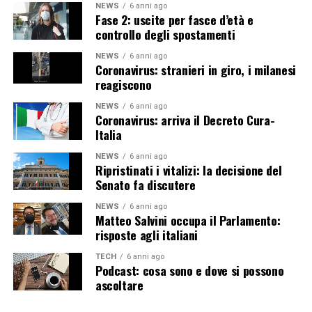
NEWS
6 anni ago
Fase 2: uscite per fasce d’età e
controllo degli spostamenti
NEWS
6 anni ago
Coronavirus: stranieri in giro, i milanesi
reagiscono
NEWS
6 anni ago
Coronavirus: arriva il Decreto Cura-
Italia
NEWS
6 anni ago
Ripristinati i vitalizi: la decisione del
Senato fa discutere
NEWS
6 anni ago
Matteo Salvini occupa il Parlamento:
risposte agli italiani
TECH
6 anni ago
Podcast: cosa sono e dove si possono
ascoltare