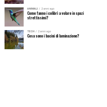
Continua a leggere su atuttonotizie.it
ANIMALI
2 anni ago
Come fanno i colibrì a volare in spazi
Vuoi essere sempre aggiornato e ricevere le principali
strettissimi?
notizie del giorno?
Iscriviti alla nostra Newsletter
TECH
2 anni ago
Cosa sono i bacini di laminazione?