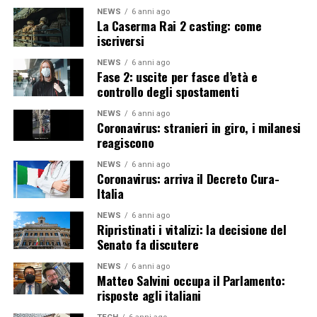
NEWS
6 anni ago
La Caserma Rai 2 casting: come
iscriversi
NEWS
6 anni ago
Fase 2: uscite per fasce d’età e
controllo degli spostamenti
NEWS
6 anni ago
Coronavirus: stranieri in giro, i milanesi
reagiscono
NEWS
6 anni ago
Coronavirus: arriva il Decreto Cura-
Italia
NEWS
6 anni ago
Ripristinati i vitalizi: la decisione del
Senato fa discutere
NEWS
6 anni ago
Matteo Salvini occupa il Parlamento:
risposte agli italiani