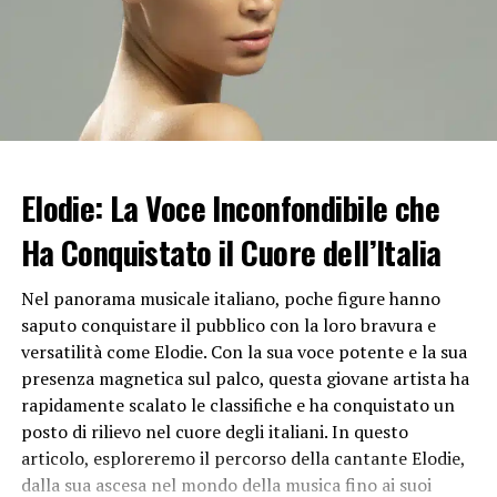
pinnettu
di Speranza, in occasione del quale la fidanzata
di Alberto è venuta a conoscenza di un nuovo video choc
di quest’ultimo.
A decidere di prendere parte al docu-reality sui
tradimenti per la coppia campana è stato Alberto, il
quale nel video di presentazione registrato per il
Elodie: La Voce Inconfondibile che
pubblico dichiara:
“Dopo 16 anni non riesco ancora ad
immaginare un futuro con lei…! La domanda che mi
Ha Conquistato il Cuore dell’Italia
faccio è: Speranza è quella giusta?”.
E i dubbi del
fidanzato riaffiorano chiaramente nel video che
Alessia
Nel panorama musicale italiano, poche figure hanno
Marcuzzi
ha mostrato nel quinto pinnettu a Speranza.
saputo conquistare il pubblico con la loro bravura e
versatilità come Elodie. Con la sua voce potente e la sua
Una volta giunta al nuovo pinnettu in succinti bikini e
presenza magnetica sul palco, questa giovane artista ha
short aderenti, la bella Speranza ha preso visione del
rapidamente scalato le classifiche e ha conquistato un
“video incriminato” del fidanzato: sguardi languidi,
posto di rilievo nel cuore degli italiani. In questo
abbracci infuocati e una
proposta choc
tra Alberto e la
articolo, esploreremo il percorso della cantante Elodie,
tentatrice Nunzia al villaggio dei fidanzati hanno
dalla sua ascesa nel mondo della musica fino ai suoi
caratterizzato il filmato del quinto pinnettu per la