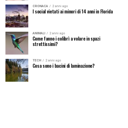
comera-la-concorrente-del-grande-fratello/]
CRONACA
2 anni ago
I social vietati ai minori di 14 anni in Florida
Continua a leggere su atuttonotizie.it
ANIMALI
2 anni ago
Come fanno i colibrì a volare in spazi
Vuoi essere sempre aggiornato e ricevere le principali
strettissimi?
notizie del giorno?
Iscriviti alla nostra Newsletter
TECH
2 anni ago
Cosa sono i bacini di laminazione?