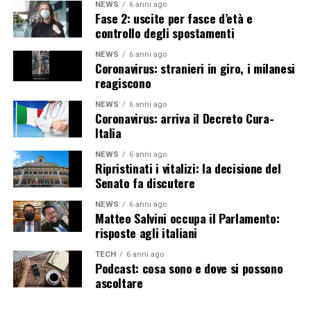
NEWS
6 anni ago
Fase 2: uscite per fasce d’età e
controllo degli spostamenti
NEWS
6 anni ago
Coronavirus: stranieri in giro, i milanesi
reagiscono
NEWS
6 anni ago
Coronavirus: arriva il Decreto Cura-
Italia
NEWS
6 anni ago
Ripristinati i vitalizi: la decisione del
Senato fa discutere
NEWS
6 anni ago
Matteo Salvini occupa il Parlamento:
risposte agli italiani
TECH
6 anni ago
Podcast: cosa sono e dove si possono
ascoltare