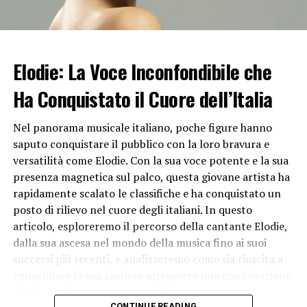
Il successo con “Il diavolo veste Prada”
fino al ritrono in tv con “Streghe”
Elodie: La Voce Inconfondibile che
Nel 2005 Anne Hathaway lasciò definitivamente il
Ha Conquistato il Cuore dell’Italia
mondo fiabesco della
Disney
, e approdò ne
I segreti di
Brokeback Mountain
. In quell’anno, conobbe sul set
l’attore Jake Gyllehal, con il quale recitò nella commedia
Nel panorama musicale italiano, poche figure hanno
sentimentale
Amore e altri rimedi
. Nel 2006 raggiunse
saputo conquistare il pubblico con la loro bravura e
l’apice del successo grazie al suo ruolo di tirocinante
versatilità come Elodie. Con la sua voce potente e la sua
impacciata ne
Il Diavolo veste Prada
, accanto
presenza magnetica sul palco, questa giovane artista ha
all’attrice
Meryl Streep
, nel ruolo del capo della rivista
rapidamente scalato le classifiche e ha conquistato un
Vogue. In quell’anno, Anne interpretò anche ruoli più
posto di rilievo nel cuore degli italiani. In questo
impegnativi, tra cui la grande scrittrice Jane Austen in
articolo, esploreremo il percorso della cantante Elodie,
Becoming Jane.
dalla sua ascesa nel mondo della musica fino ai suoi
successi più recenti, e analizzeremo come sia riuscita a
Nel 2008 giunse al Festival del Cinema di Venezia per
consolidare la sua carriera attraverso una combinazione
presentare il film
Rachel Sta per sposarsi
, dove
di talento, impegno e autenticità.
interpreta la parte di un’ex modella che entra in una
CONTINUE READING