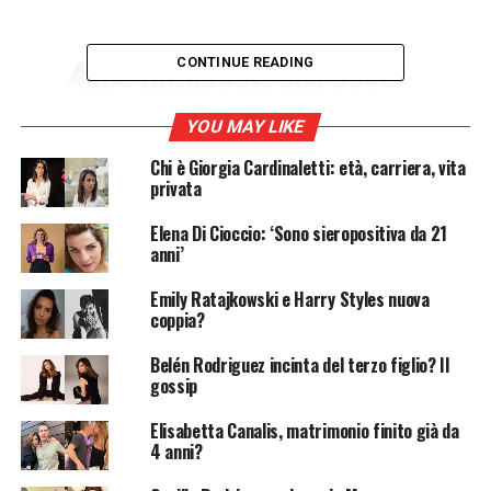
Anne Hathaway, una delle
CONTINUE READING
attrici più prolifiche dello
YOU MAY LIKE
Star System,
ieri
ha
Chi è Giorgia Cardinaletti: età, carriera, vita
compiuto 38 anni: la sua
privata
biografia dagli esordi alla
Elena Di Cioccio: ‘Sono sieropositiva da 21
recitazione nel film
anni’
Streghe
.
Emily Ratajkowski e Harry Styles nuova
coppia?
Nata a New York il 12 novembre 1982,
Anne Hathaway
Belén Rodriguez incinta del terzo figlio? Il
era già destinata a diventare un’attrice. Il suo nome,
gossip
infatti, è uguale a quello della moglie del famoso
Elisabetta Canalis, matrimonio finito già da
drammaturgo
William Shakespeare
. Figlia di un
4 anni?
avvocato e di un’attrice teatrale, Anne si appassionò al
teatro grazie al musical
Les Misèrables
e da allora