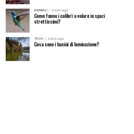
Continua a leggere su atuttonotizie.it
ANIMALI
2 anni ago
Come fanno i colibrì a volare in spazi
Vuoi essere sempre aggiornato e ricevere le principali
strettissimi?
notizie del giorno?
Iscriviti alla nostra Newsletter
TECH
2 anni ago
Cosa sono i bacini di laminazione?