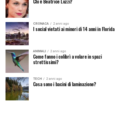
[fonte immagine:
Chi è Beatrice Luzzi?
https://www.ilciriaco.it/2023/12/10/beatrice-luzzi-
incantevole-da-giovanissima-la-foto-in-copertina-
comera-la-concorrente-del-grande-fratello/]
CRONACA
2 anni ago
I social vietati ai minori di 14 anni in Florida
Continua a leggere su atuttonotizie.it
ANIMALI
2 anni ago
Come fanno i colibrì a volare in spazi
Vuoi essere sempre aggiornato e ricevere le principali
strettissimi?
notizie del giorno?
Iscriviti alla nostra Newsletter
TECH
2 anni ago
Cosa sono i bacini di laminazione?