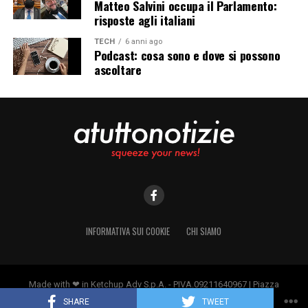
Matteo Salvini occupa il Parlamento:
risposte agli italiani
TECH
6 anni ago
Podcast: cosa sono e dove si possono
ascoltare
INFORMATIVA SUI COOKIE
CHI SIAMO
Made with ❤ in Ketchup Adv S.p.A. - PIVA.09211640967 | Piazza
Borromeo 14, 20123 Milano
SHARE
TWEET