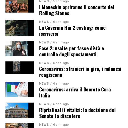
NEWS
5 anni ago
I Maneskin apriranno il concerto dei
Rolling Stones
NEWS
6 anni ago
La Caserma Rai 2 casting: come
iscriversi
NEWS
6 anni ago
Fase 2: uscite per fasce d’età e
controllo degli spostamenti
NEWS
6 anni ago
Coronavirus: stranieri in giro, i milanesi
reagiscono
NEWS
6 anni ago
Coronavirus: arriva il Decreto Cura-
Italia
NEWS
6 anni ago
Ripristinati i vitalizi: la decisione del
Senato fa discutere
NEWS
6 anni ago