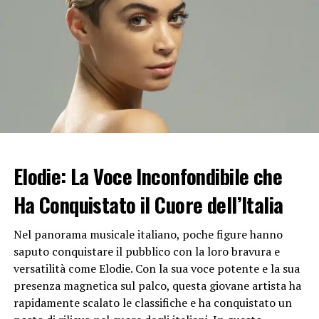
la giovane si è scansata dal tronista, per poi cambiare
idea e abbracciarlo per un addio.
Dopodiché è giunta la chiamata in studio della scelta. A
Chiara Rabbi, Davide non ha nascosto di essere rimasto
colpito da lei sin dal momento della sua candidatura al
trono classico come corteggiatrice. La giovane ha detto
sì
al tronista, ma le anticipazioni di questa scelta
divulgatesi nel web in poco tempo hanno già diviso
l’opinione dei telespettatori e non mancano
critiche
.
Elodie: La Voce Inconfondibile che
Ha Conquistato il Cuore dell’Italia
Nel panorama musicale italiano, poche figure hanno
saputo conquistare il pubblico con la loro bravura e
versatilità come Elodie. Con la sua voce potente e la sua
presenza magnetica sul palco, questa giovane artista ha
rapidamente scalato le classifiche e ha conquistato un