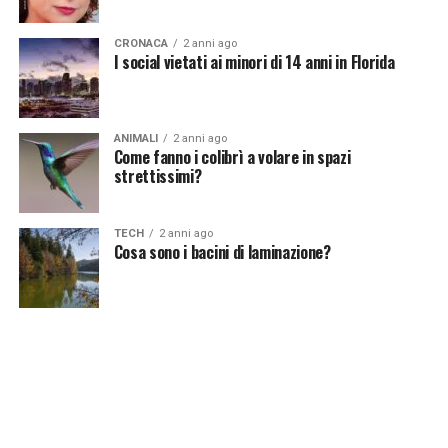
Vuoi essere sempre aggiornato e ricevere le principali
CRONACA
2 anni ago
notizie del giorno?
Iscriviti alla nostra Newsletter
I social vietati ai minori di 14 anni in Florida
ANIMALI
2 anni ago
Come fanno i colibrì a volare in spazi
strettissimi?
TECH
2 anni ago
Cosa sono i bacini di laminazione?