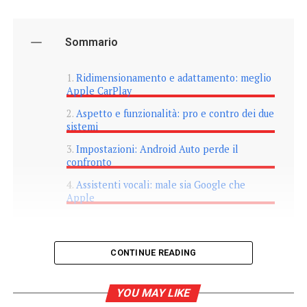
Sommario
Ridimensionamento e adattamento: meglio
Apple CarPlay
Aspetto e funzionalità: pro e contro dei due
sistemi
Impostazioni: Android Auto perde il
confronto
Assistenti vocali: male sia Google che
Apple
CONTINUE READING
La tecnologia ha ormai invaso anche il settore
YOU MAY LIKE
dell’automotive. Sono sempre di più gli esemplari che