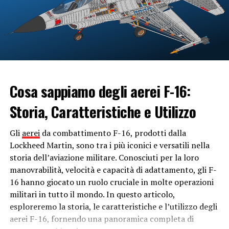
Dashboard, è presente l’ app delle Mappe di Apple, le
indicazioni stradali e i comandi per ascoltare la musica.
Impostazioni: Android Auto perde il
confronto
Nonostante possa sembrare un aspetto banale, il
menù
Cosa sappiamo degli aerei F-16:
delle impostazioni
segna una grande differenza tra
Android Auto e CarPlay. Nel sistema Google le
Storia, Caratteristiche e Utilizzo
impostazioni vanno modificate da smartphone, mentre
lo strumento Apple consente di andare a modificare
Gli
aerei
da combattimento F-16, prodotti dalla
svariate impostazioni direttamente dall’interfaccia,
Lockheed Martin, sono tra i più iconici e versatili nella
come ad esempio la modalità scura o chiara,
storia dell’aviazione militare. Conosciuti per la loro
l’inserimento della modalità non disturbare e la
manovrabilità, velocità e capacità di adattamento, gli F-
disattivazione completa delle notifiche.
16 hanno giocato un ruolo cruciale in molte operazioni
militari in tutto il mondo. In questo articolo,
Assistenti vocali: male sia Google che
esploreremo la storia, le caratteristiche e l’utilizzo degli
Apple
aerei F-16, fornendo una panoramica completa di