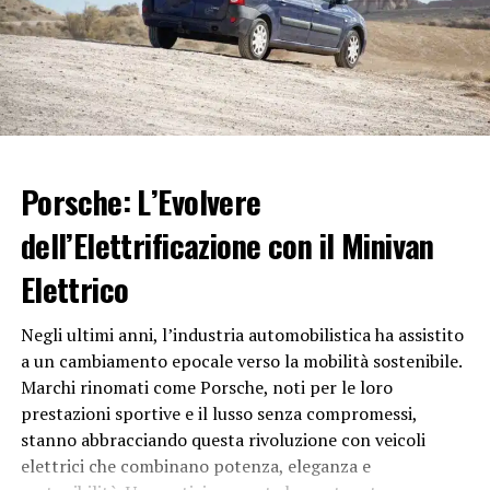
Gli F-16 sono
aerei
da combattimento di quarta
generazione, noti per la loro agilità e versatilità. Ecco
alcune delle principali caratteristiche di questi caccia:
1. Avionica avanzata:
Gli F-16 sono dotati di sistemi di avionica avanzati che
Porsche: L’Evolvere
includono radar a scansione elettronica, sistemi di
puntamento e navigazione di precisione e display
dell’Elettrificazione con il Minivan
multifunzione per il pilota.
Elettrico
2. Motori potenti:
Negli ultimi anni, l’industria automobilistica ha assistito
Gli F-16 sono spinti da motori ad alte prestazioni che
a un cambiamento epocale verso la mobilità sostenibile.
consentono loro di raggiungere velocità superiori a
Marchi rinomati come Porsche, noti per le loro
Mach 2 e di eseguire manovre ad alta g.
prestazioni sportive e il lusso senza compromessi,
stanno abbracciando questa rivoluzione con veicoli
3. Manovrabilità:
elettrici che combinano potenza, eleganza e