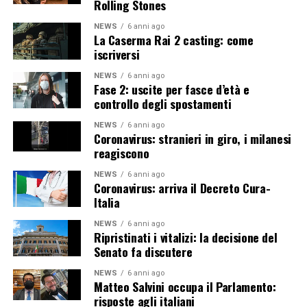
Rolling Stones
NEWS
6 anni ago
La Caserma Rai 2 casting: come
iscriversi
NEWS
6 anni ago
Fase 2: uscite per fasce d’età e
controllo degli spostamenti
NEWS
6 anni ago
Coronavirus: stranieri in giro, i milanesi
reagiscono
NEWS
6 anni ago
Coronavirus: arriva il Decreto Cura-
Italia
NEWS
6 anni ago
Ripristinati i vitalizi: la decisione del
Senato fa discutere
NEWS
6 anni ago
Matteo Salvini occupa il Parlamento:
risposte agli italiani