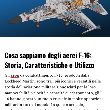
materiale resistivo, spesso ceramica, avvolto attorno ad
un nucleo di metallo. Quando si attiva l’accensione
dell’auto, la centralina elettronica invia un segnale alle
candelette per riscaldarsi. Questo riscaldamento
aumenta la temperatura nell’interno della camera di
combustione, permettendo al carburante di infiammarsi
più facilmente quando viene iniettato nel
cilindro
. Una
volta che il motore è avviato e raggiunge una
temperatura operativa sufficiente, le candelette si
Cosa sappiamo degli aerei F-16:
spengono automaticamente.
Storia, Caratteristiche e Utilizzo
Perché sono importanti?
Gli
aerei
da combattimento F-16, prodotti dalla
Le candelette dell’auto
sono cruciali per garantire un
Lockheed Martin, sono tra i più iconici e versatili nella
avvio agevole e affidabile del
motore
diesel,
storia dell’aviazione militare. Conosciuti per la loro
specialmente in condizioni di freddo. Un avviamento
manovrabilità, velocità e capacità di adattamento, gli F-
difficoltoso o un fallimento nel far partire il
motore
16 hanno giocato un ruolo cruciale in molte operazioni
possono causare disagi e ritardi, specialmente in
militari in tutto il mondo. In questo articolo,
situazioni in cui è necessario muoversi rapidamente.