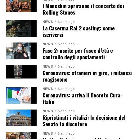
I Maneskin apriranno il concerto dei
Rolling Stones
NEWS
6 anni ago
La Caserma Rai 2 casting: come
iscriversi
NEWS
6 anni ago
Fase 2: uscite per fasce d’età e
controllo degli spostamenti
NEWS
6 anni ago
Coronavirus: stranieri in giro, i milanesi
reagiscono
NEWS
6 anni ago
Coronavirus: arriva il Decreto Cura-
Italia
NEWS
6 anni ago
Ripristinati i vitalizi: la decisione del
Senato fa discutere
NEWS
6 anni ago