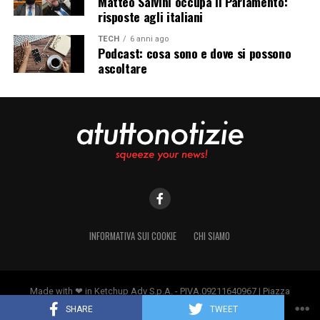
Matteo Salvini occupa il Parlamento:
risposte agli italiani
TECH
6 anni ago
Podcast: cosa sono e dove si possono
ascoltare
INFORMATIVA SUI COOKIE
CHI SIAMO
Made with ❤ in Ketchup Adv S.p.A. - PIVA.09211640967 | Piazza
Borromeo 14, 20123 Milano
SHARE
TWEET