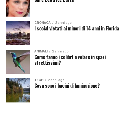
Continua a leggere su atuttonotizie.it
Vuoi essere sempre aggiornato e ricevere le principali
CRONACA
2 anni ago
I social vietati ai minori di 14 anni in Florida
notizie del giorno?
Iscriviti alla nostra Newsletter
ANIMALI
2 anni ago
Come fanno i colibrì a volare in spazi
strettissimi?
TECH
2 anni ago
Cosa sono i bacini di laminazione?