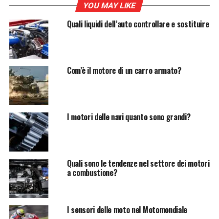
YOU MAY LIKE
Guida completa su cosa sono,
Quali liquidi dell’auto controllare e sostituire
come funzionano e come
sostituirle correttamente
Com’è il motore di un carro armato?
Le candelette dell’auto
sono
componenti cruciali
per
il funzionamento dei
motori
diesel moderni. Se sei un
automobilista, potresti aver sentito parlare di esse, ma
I motori delle navi quanto sono grandi?
potresti non sapere esattamente cosa sono e quale
ruolo svolgono nel rendere il tuo veicolo efficiente. In
questo articolo, esploreremo tutto ciò che c’è da sapere
sulle candelette dell’auto: dalla loro funzione al loro
Quali sono le tendenze nel settore dei motori
funzionamento e alla sostituzione corretta.
a combustione?
Cosa sono le candelette
dell’auto?
I sensori delle moto nel Motomondiale